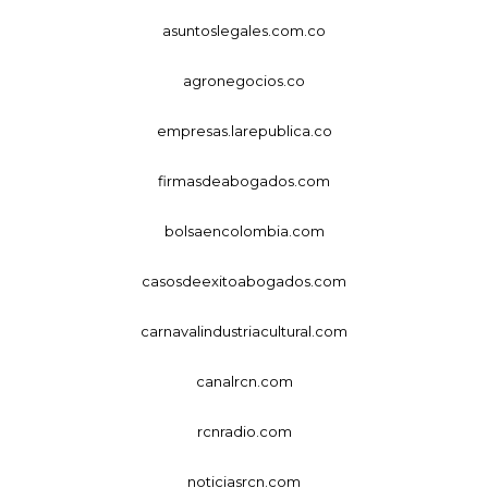
asuntoslegales.com.co
agronegocios.co
empresas.larepublica.co
firmasdeabogados.com
bolsaencolombia.com
casosdeexitoabogados.com
carnavalindustriacultural.com
canalrcn.com
rcnradio.com
noticiasrcn.com