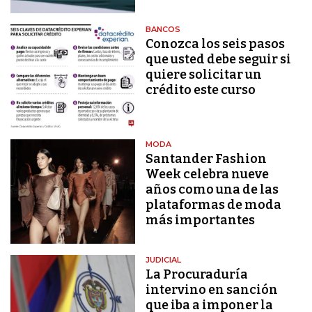
BANCOS
Conozca los seis pasos
que usted debe seguir si
quiere solicitar un
crédito este curso
MODA
Santander Fashion
Week celebra nueve
años como una de las
plataformas de moda
más importantes
JUDICIAL
La Procuraduría
intervino en sanción
que iba a imponer la