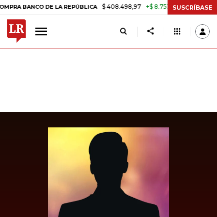
$ 408.498,97
+$ 8.753,81
+2,19%
BANCO DE LA REPÚBLICA
TASA 
SUSCRÍBASE