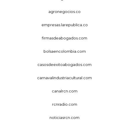
agronegocios.co
empresas.larepublica.co
firmasdeabogados.com
bolsaencolombia.com
casosdeexitoabogados.com
carnavalindustriacultural.com
canalrcn.com
rcnradio.com
noticiasrcn.com