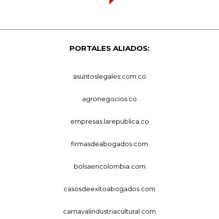
PORTALES ALIADOS:
asuntoslegales.com.co
agronegocios.co
empresas.larepublica.co
firmasdeabogados.com
bolsaencolombia.com
casosdeexitoabogados.com
carnavalindustriacultural.com