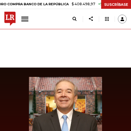
$ 408.498,97
+$ 8.753,81
+2,19%
MPRA BANCO DE LA REPÚBLICA
T
SUSCRÍBASE