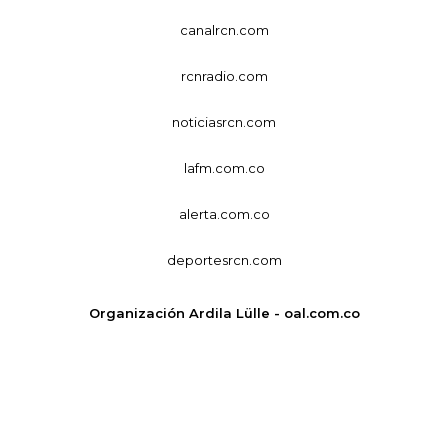
canalrcn.com
rcnradio.com
noticiasrcn.com
lafm.com.co
alerta.com.co
deportesrcn.com
Organización Ardila Lülle - oal.com.co