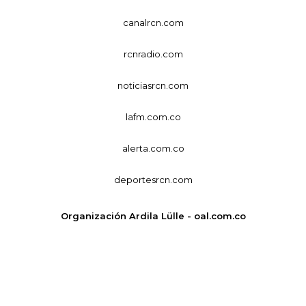
canalrcn.com
rcnradio.com
noticiasrcn.com
lafm.com.co
alerta.com.co
deportesrcn.com
Organización Ardila Lülle - oal.com.co