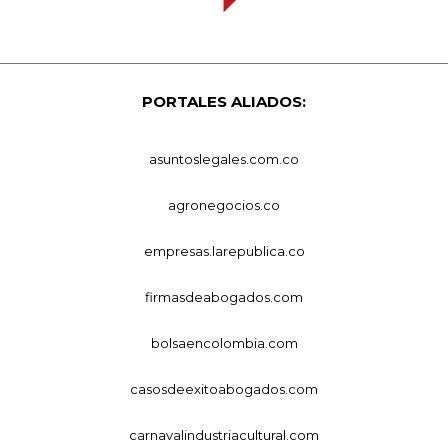
PORTALES ALIADOS:
asuntoslegales.com.co
agronegocios.co
empresas.larepublica.co
firmasdeabogados.com
bolsaencolombia.com
casosdeexitoabogados.com
carnavalindustriacultural.com