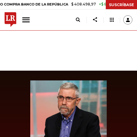
$ 408.498,97
+$ 8.753,81
+2,19%
PRA BANCO DE LA REPÚBLICA
TA
SUSCRÍBASE