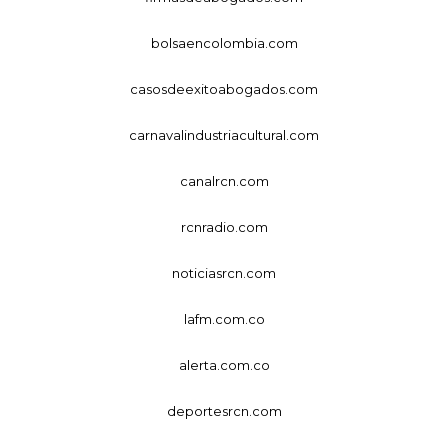
bolsaencolombia.com
casosdeexitoabogados.com
carnavalindustriacultural.com
canalrcn.com
rcnradio.com
noticiasrcn.com
lafm.com.co
alerta.com.co
deportesrcn.com