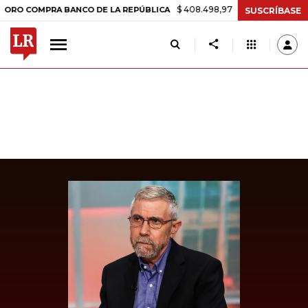
$ 408.498,97
+$ 8.753,81
+2,19%
MPRA BANCO DE LA REPÚBLICA
T
SUSCRÍBASE