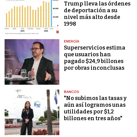
Trump lleva las órdenes
de deportación a su
nivel más alto desde
1998
ENERGÍA
Superservicios estima
que usuarios han
pagado $24,9 billones
por obras inconclusas
BANCOS
"No subimos las tasas y
aún así logramos unas
utilidades por $1,2
billones en tres años"