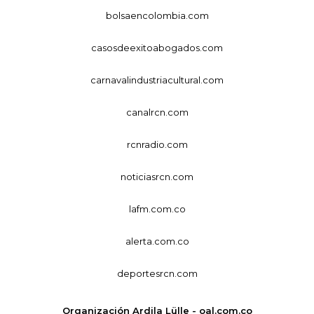
bolsaencolombia.com
casosdeexitoabogados.com
carnavalindustriacultural.com
canalrcn.com
rcnradio.com
noticiasrcn.com
lafm.com.co
alerta.com.co
deportesrcn.com
Organización Ardila Lülle - oal.com.co