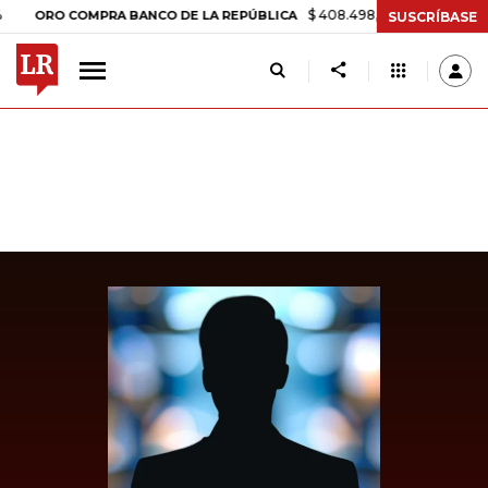
$ 408.498,97
+$ 8.753,81
+2,19%
O COMPRA BANCO DE LA REPÚBLICA
SUSCRÍBASE