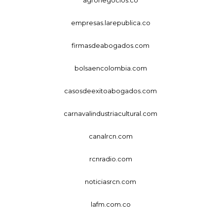
empresas.larepublica.co
firmasdeabogados.com
bolsaencolombia.com
casosdeexitoabogados.com
carnavalindustriacultural.com
canalrcn.com
rcnradio.com
noticiasrcn.com
lafm.com.co