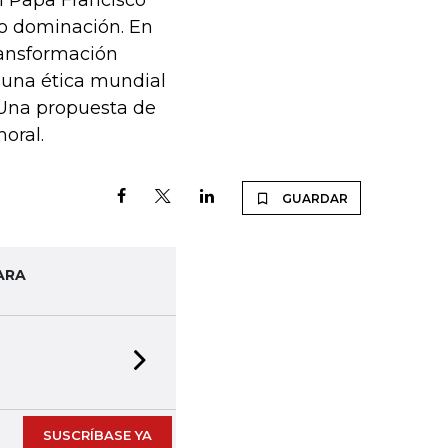
el Papa Francisco
 no dominación. En
transformación
, una ética mundial
. Una propuesta de
moral.
GUARDAR
ARA
Next slide
SUSCRÍBASE YA