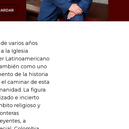
UARDAR
 de varios años
a la Iglesia
mer Latinoamericano
. También como uno
ento de la historia
 el caminar de esta
manidad. La figura
zado e incierto
bito religioso y
ronteras
reyentes, a
ecial, Colombia