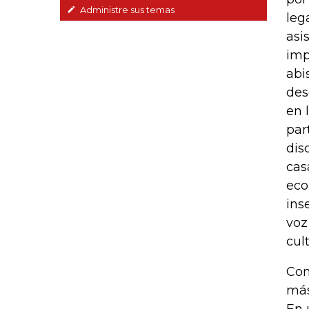
Administre sus temas
leg
asi
imp
abi
des
en 
par
dis
cas
eco
ins
voz
cul
Com
más