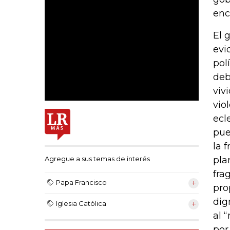
enc
El 
evi
pol
deb
viv
vio
ecl
pue
la 
pla
Agregue a sus temas de interés
fra
Papa Francisco
pro
dig
Iglesia Católica
al 
por