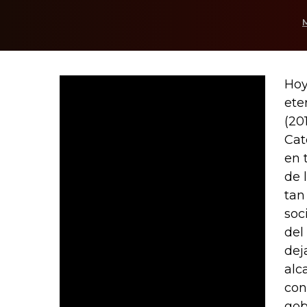
Hoy
ete
(20
Cat
en 
de 
tan
soc
del
dej
alc
con
gob