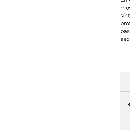
En 
mos
sín
pro
bas
esp