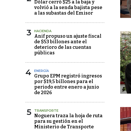
Dólar cerró $25 a la baja y
volvió a la senda bajista pese
a las subastas del Emisor
3
HACIENDA
Anif propuso un ajuste fiscal
de $53 billones ante el
deterioro de las cuentas
públicas
4
ENERGÍA
Grupo EPM registró ingresos
por $19,5 billones para el
periodo entre enero a junio
de 2026
5
TRANSPORTE
Noguera traza la hoja de ruta
para su gestión en el
Ministerio de Transporte