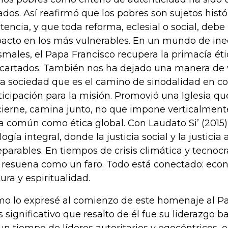
ados. Así reafirmó que los pobres son sujetos histó
stencia, y que toda reforma, eclesial o social, deb
acto en los más vulnerables. En un mundo de in
smales, el Papa Francisco recupera la primacía éti
cartados. También nos ha dejado una manera de viv
la sociedad que es el camino de sinodalidad en 
ticipación para la misión. Promovió una Iglesia q
cierne, camina junto, no que impone verticalmente
a común como ética global. Con Laudato Si’ (2015
logía integral, donde la justicia social y la justici
eparables. En tiempos de crisis climática y tecnoc
 resuena como un faro. Todo está conectado: eco
tura y espiritualidad.
o lo expresé al comienzo de este homenaje al Pap
 significativo que resalto de él fue su liderazgo ba