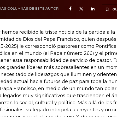
MÁS COLUMNAS DE ESTE AUTOR
G
 hemos recibido la triste noticia de la partida a la
rnidad de Dios del Papa Francisco, quien después
13-2025) le correspondió pastorear como Pontífice 
ólica en el mundo (el Papa número 266) y el pri
tener esta responsabilidad de servicio de pastor
los grandes líderes más sobresalientes en un mom
 necesitado de liderazgos que iluminen y orienten
iedad actual hacia futuros de paz para toda la hu
 Papa Francisco, en medio de un mundo tan polari
a legados muy significativos que trascienden el ám
anzan lo social, cultural y político. Más allá de las f
fesionales, su legado interpela a creyentes y no c
ernantes y ciudadanos de a pie. Y, de manera esp