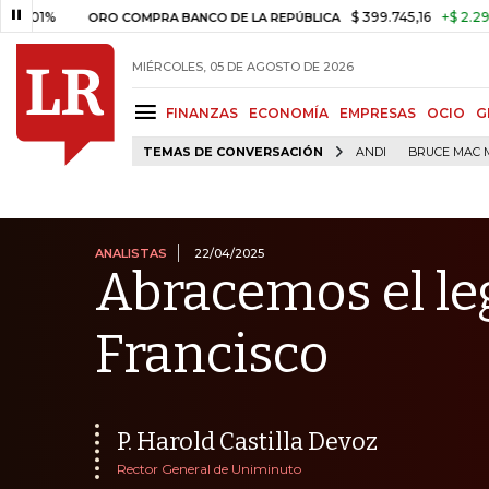
$ 399.745,16
+$ 2.295,71
+0,
ORO COMPRA BANCO DE LA REPÚBLICA
MIÉRCOLES, 05 DE AGOSTO DE 2026
FINANZAS
ECONOMÍA
EMPRESAS
OCIO
G
TEMAS DE CONVERSACIÓN
ANDI
BRUCE MAC 
ANALISTAS
22/04/2025
Abracemos el le
Francisco
P. Harold Castilla Devoz
Rector General de Uniminuto