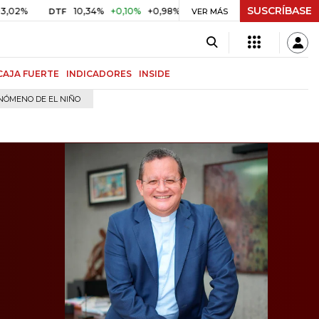
SUSCRÍBASE
10,34%
+0,10%
+0,98%
$ 416,81
+$ 0,05
+0,01%
DTF
UVR
VER MÁS
B
CAJA FUERTE
INDICADORES
INSIDE
NÓMENO DE EL NIÑO