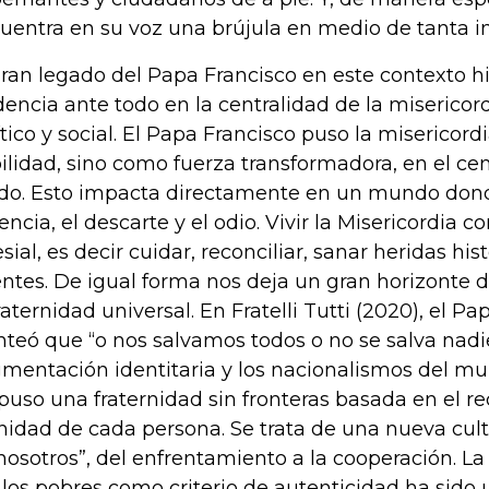
uentra en su voz una brújula en medio de tanta i
gran legado del Papa Francisco en este contexto hi
dencia ante todo en la centralidad de la misericor
ítico y social. El Papa Francisco puso la misericor
ilidad, sino como fuerza transformadora, en el ce
ido. Esto impacta directamente en un mundo don
lencia, el descarte y el odio. Vivir la Misericordia 
esial, es decir cuidar, reconciliar, sanar heridas his
ntes. De igual forma nos deja un gran horizonte d
fraternidad universal. En Fratelli Tutti (2020), el P
nteó que “o nos salvamos todos o no se salva nadie
gmentación identitaria y los nacionalismos del mu
puso una fraternidad sin fronteras basada en el r
nidad de cada persona. Se trata de una nueva cultu
“nosotros”, del enfrentamiento a la cooperación. La
 los pobres como criterio de autenticidad ha sido