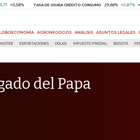
58%
29,66%
+0,87%
+3,02%
TASA DE USURA CRÉDITO CONSUMO
LOBOECONOMÍA
AGRONEGOCIOS
ANÁLISIS
ASUNTOS LEGALES
MASTER
EXPORTACIONES
DÓLAR
IMPUESTO PREDIAL
BOGOTÁ
FE
gado del Papa