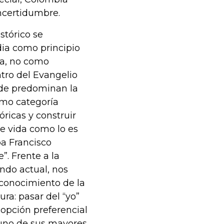
ncertidumbre.
stórico se
dia como principio
dia, no como
ntro del Evangelio
de predominan la
como categoría
tóricas y construir
e vida como lo es
apa Francisco
”. Frente a la
ndo actual, nos
econocimiento de la
ra: pasar del “yo”
 opción preferencial
 uno de sus mayores