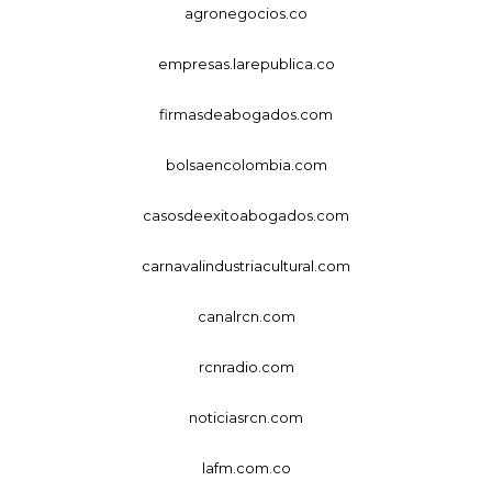
agronegocios.co
empresas.larepublica.co
firmasdeabogados.com
bolsaencolombia.com
casosdeexitoabogados.com
carnavalindustriacultural.com
canalrcn.com
rcnradio.com
noticiasrcn.com
lafm.com.co