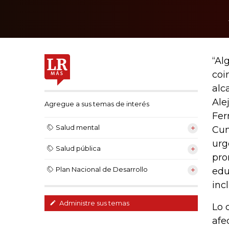
“Al
coi
alc
Ale
Agregue a sus temas de interés
Fer
Salud mental
Cun
urg
Salud pública
pro
Plan Nacional de Desarrollo
edu
incl
Administre sus temas
Lo 
afe