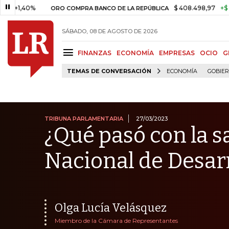
0%
$ 408.498,97
+$ 8.753,81
ORO COMPRA BANCO DE LA REPÚBLICA
SÁBADO, 08 DE AGOSTO DE 2026
FINANZAS
ECONOMÍA
EMPRESAS
OCIO
G
TEMAS DE CONVERSACIÓN
ECONOMÍA
GOBIE
TRIBUNA PARLAMENTARIA
27/03/2023
¿Qué pasó con la s
Nacional de Desar
Olga Lucía Velásquez
Miembro de la Cámara de Representantes