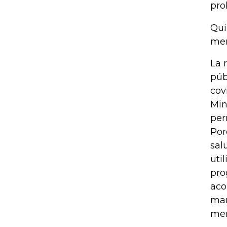
pro
Qui
men
La 
púb
cov
Min
per
Por
sal
uti
pro
aco
mar
men