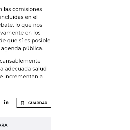
n las comisiones
ncluidas en el
ebate, lo que nos
tivamente en los
de que sí es posible
 agenda pública.
incansablemente
una adecuada salud
se incrementan a
GUARDAR
ARA