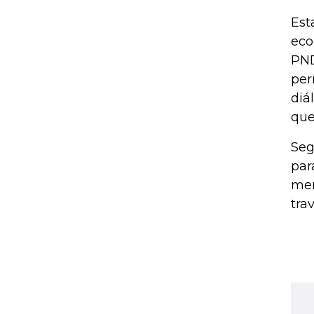
Est
eco
PND
per
diá
que
Seg
par
men
trav