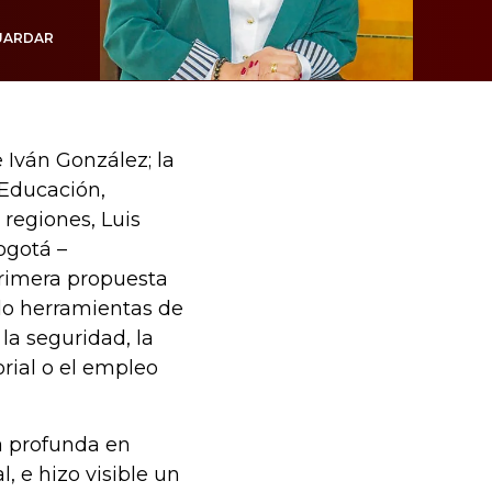
UARDAR
 Iván González; la
 Educación,
 regiones, Luis
ogotá –
rimera propuesta
ndo herramientas de
la seguridad, la
orial o el empleo
a profunda en
, e hizo visible un