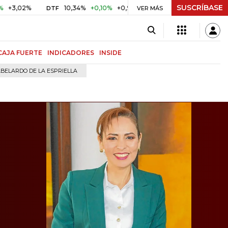
SUSCRÍBASE
10,34%
+0,10%
+0,98%
$ 416,96
+$ 0,05
+0,01%
DTF
UVR
VER MÁS
CAJA FUERTE
INDICADORES
INSIDE
BELARDO DE LA ESPRIELLA