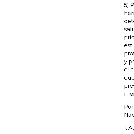
5) 
her
det
sal
pri
est
pro
y p
el 
que
pre
men
Por
Nac
1. 