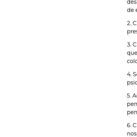
des
de 
2. 
pre
3. 
que
col
4. 
psi
5. 
pen
pen
6. 
nos