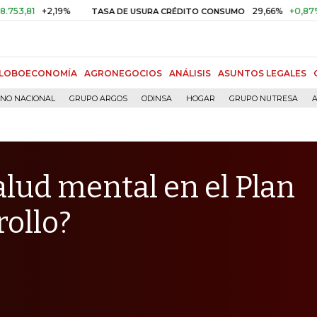
+2,19%
29,66%
+0,87%
+3,02%
TASA DE USURA CRÉDITO CONSUMO
LOBOECONOMÍA
AGRONEGOCIOS
ANÁLISIS
ASUNTOS LEGALES
RNO NACIONAL
GRUPO ARGOS
ODINSA
HOGAR
GRUPO NUTRESA
A
alud mental en el Plan
rollo?