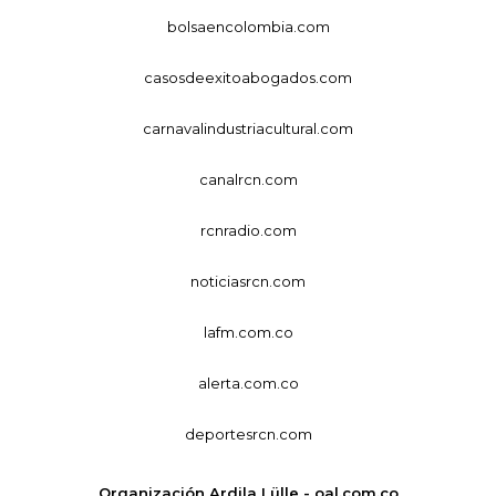
bolsaencolombia.com
casosdeexitoabogados.com
carnavalindustriacultural.com
canalrcn.com
rcnradio.com
noticiasrcn.com
lafm.com.co
alerta.com.co
deportesrcn.com
Organización Ardila Lülle - oal.com.co