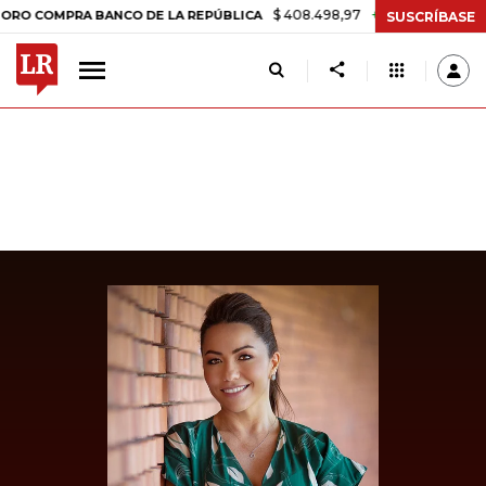
$ 408.498,97
+$ 8.753,81
+2,19%
MPRA BANCO DE LA REPÚBLICA
T
SUSCRÍBASE