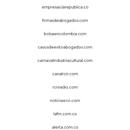
empresas.larepublica.co
firmasdeabogados.com
bolsaencolombia.com
casosdeexitoabogados.com
carnavalindustriacultural.com
canalrcn.com
rcnradio.com
noticiasrcn.com
lafm.com.co
alerta.com.co