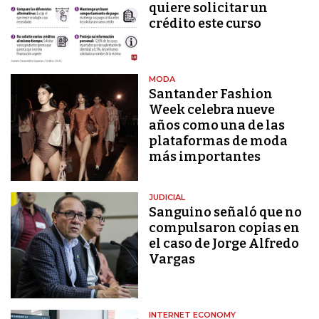
quiere solicitar un
crédito este curso
MODA
Santander Fashion
Week celebra nueve
años como una de las
plataformas de moda
más importantes
JUDICIAL
Sanguino señaló que no
compulsaron copias en
el caso de Jorge Alfredo
Vargas
INTERNET ECONOMY