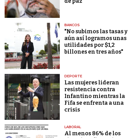
de paz
BANCOS
"No subimos las tasas y
aún así logramos unas
utilidades por $1,2
billones en tres años"
DEPORTE
Las mujeres lideran
resistencia contra
Infantino mientras la
Fifa se enfrenta a una
crisis
LABORAL
Al menos 86% de los