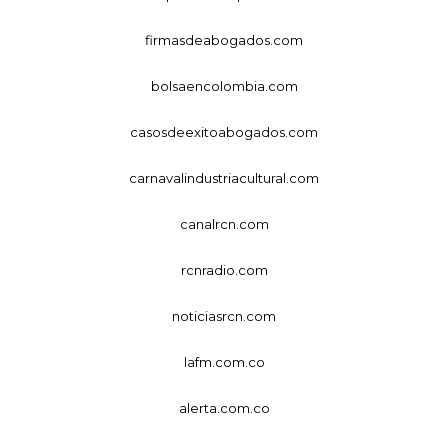
firmasdeabogados.com
bolsaencolombia.com
casosdeexitoabogados.com
carnavalindustriacultural.com
canalrcn.com
rcnradio.com
noticiasrcn.com
lafm.com.co
alerta.com.co