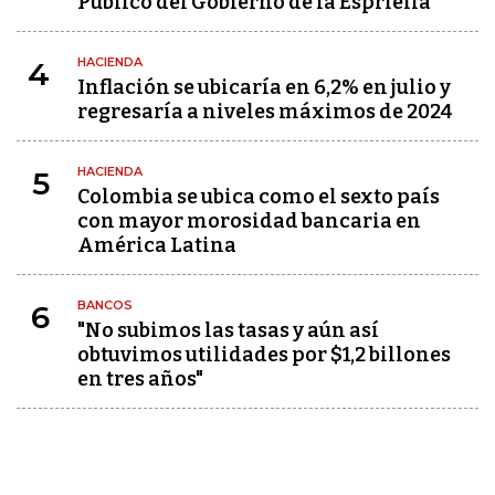
Público del Gobierno de la Espriella
HACIENDA
4
Inflación se ubicaría en 6,2% en julio y
regresaría a niveles máximos de 2024
HACIENDA
5
Colombia se ubica como el sexto país
con mayor morosidad bancaria en
América Latina
BANCOS
6
"No subimos las tasas y aún así
obtuvimos utilidades por $1,2 billones
en tres años"