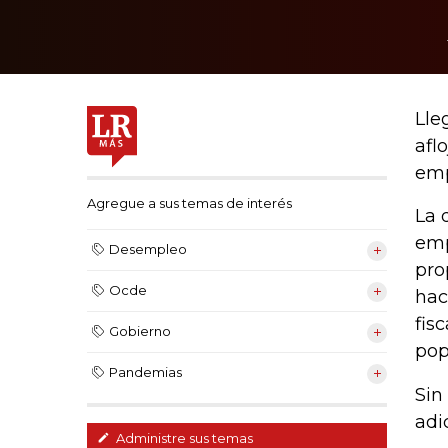
Lle
afl
emp
Agregue a sus temas de interés
La 
emp
Desempleo
pro
Ocde
hac
fis
Gobierno
pop
Pandemias
Sin
adi
Administre sus temas