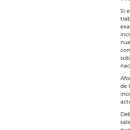
Si 
tra
exa
inc
nue
com
sob
nac
Afo
de 
inc
act
Deb
sal