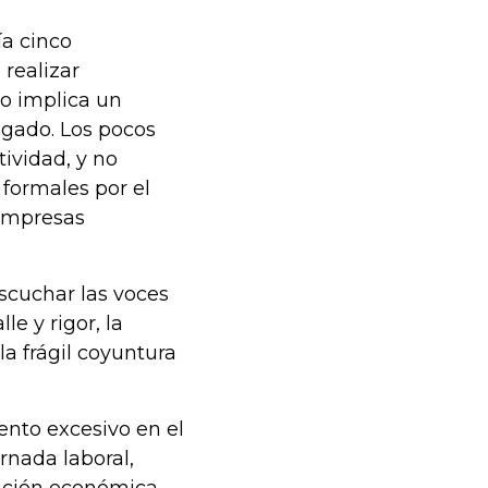
ía cinco
 realizar
to implica un
egado. Los pocos
ividad, y no
formales por el
empresas
scuchar las voces
e y rigor, la
a frágil coyuntura
nto excesivo en el
rnada laboral,