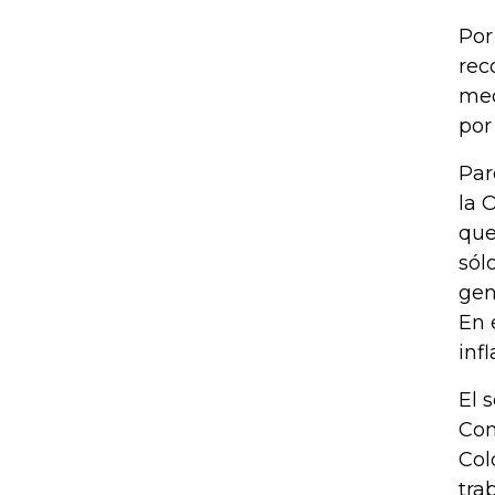
Por
rec
med
por
Par
la 
que
sól
gen
En 
inf
El 
Con
Col
tra