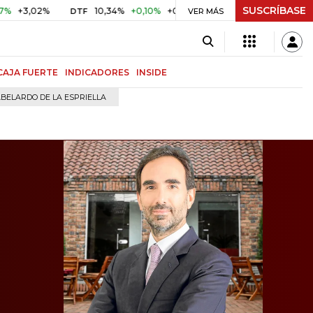
SUSCRÍBASE
2%
10,34%
+0,10%
+0,98%
$ 416,91
+$ 0,05
+0,01%
DTF
UVR
VER MÁS
CAJA FUERTE
INDICADORES
INSIDE
BELARDO DE LA ESPRIELLA