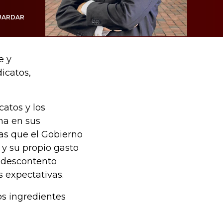
UARDAR
e y
dicatos,
catos y los
ha en sus
as que el Gobierno
 y su propio gasto
e descontento
 expectativas.
os ingredientes