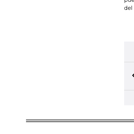
pue
del