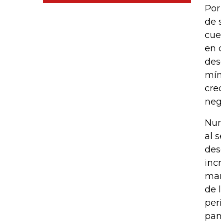
Por
de 
cue
en 
des
mín
cre
neg
Num
al 
des
inc
man
de 
per
pan