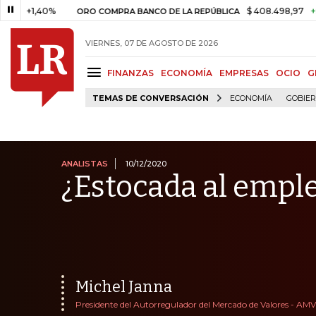
40%
$ 408.498,97
+$ 8.753,81
ORO COMPRA BANCO DE LA REPÚBLICA
VIERNES, 07 DE AGOSTO DE 2026
FINANZAS
ECONOMÍA
EMPRESAS
OCIO
G
TEMAS DE CONVERSACIÓN
ECONOMÍA
GOBIE
ANALISTAS
10/12/2020
¿Estocada al empl
Michel Janna
Presidente del Autorregulador del Mercado de Valores - AMV