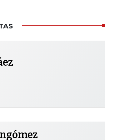
TAS
áez
ongómez