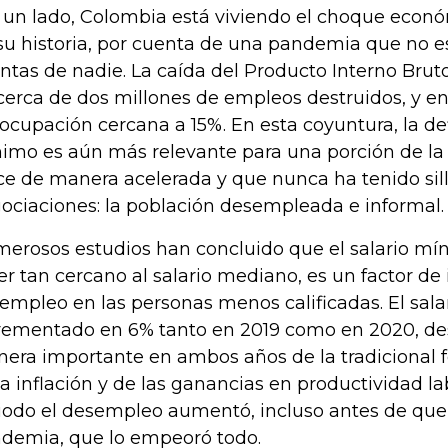
 un lado, Colombia está viviendo el choque econ
su historia, por cuenta de una pandemia que no e
ntas de nadie. La caída del Producto Interno Brut
cerca de dos millones de empleos destruidos, y e
ocupación cercana a 15%. En esta coyuntura, la def
imo es aún más relevante para una porción de la
ce de manera acelerada y que nunca ha tenido sill
ociaciones: la población desempleada e informal.
erosos estudios han concluido que el salario mí
ser tan cercano al salario mediano, es un factor de
empleo en las personas menos calificadas. El sal
rementado en 6% tanto en 2019 como en 2020, de
era importante en ambos años de la tradicional 
la inflación y de las ganancias en productividad la
iodo el desempleo aumentó, incluso antes de que 
demia, que lo empeoró todo.