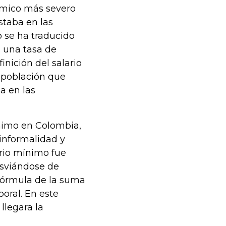
ómico más severo
staba en las
o se ha traducido
n una tasa de
inición del salario
 población que
a en las
nimo en Colombia,
 informalidad y
ario mínimo fue
sviándose de
fórmula de la suma
boral. En este
llegara la