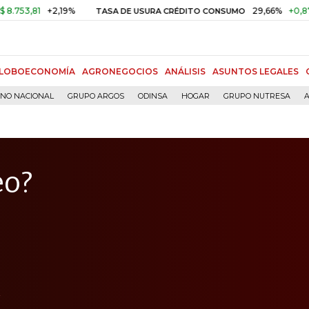
+2,19%
29,66%
+0,87%
+3,0
TASA DE USURA CRÉDITO CONSUMO
LOBOECONOMÍA
AGRONEGOCIOS
ANÁLISIS
ASUNTOS LEGALES
RNO NACIONAL
GRUPO ARGOS
ODINSA
HOGAR
GRUPO NUTRESA
A
eo?