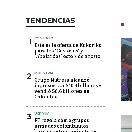
TENDENCIAS
1
COMERCIO
Esta es la oferta de Kokoriko
para los "Gustavos" y
"Abelardos" este 7 de agosto
2
INDUSTRIA
Grupo Nutresa alcanzó
ingresos por $10,3 billones y
vendió $6,6 billones en
Colombia
3
UCRANIA
FT revela cómo grupos
armados colombianos
buscan entrenamiento en