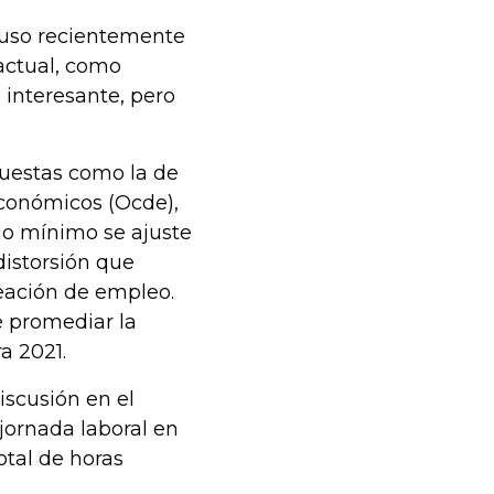
puso recientemente
 actual, como
interesante, pero
uestas como la de
Económicos (Ocde),
io mínimo se ajuste
distorsión que
reación de empleo.
e promediar la
a 2021.
iscusión en el
jornada laboral en
otal de horas