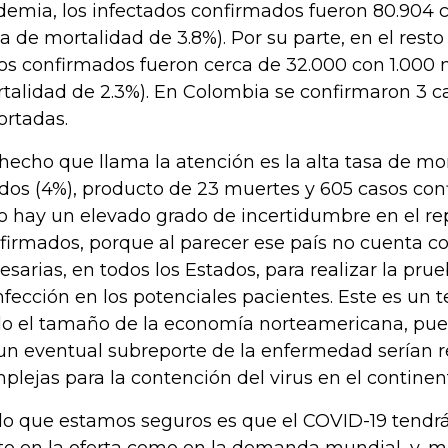
demia, los infectados confirmados fueron 80.904 
sa de mortalidad de 3.8%). Por su parte, en el resto 
os confirmados fueron cerca de 32.000 con 1.000 
talidad de 2.3%). En Colombia se confirmaron 3 c
ortadas.
hecho que llama la atención es la alta tasa de mo
dos (4%), producto de 23 muertes y 605 casos con
o hay un elevado grado de incertidumbre en el rep
firmados, porque al parecer ese país no cuenta c
esarias, en todos los Estados, para realizar la prue
infección en los potenciales pacientes. Este es u
o el tamaño de la economía norteamericana, pues
un eventual subreporte de la enfermedad serían 
plejas para la contención del virus en el continen
lo que estamos seguros es que el COVID-19 tendrá
to en la oferta como en la demanda mundial, y, 