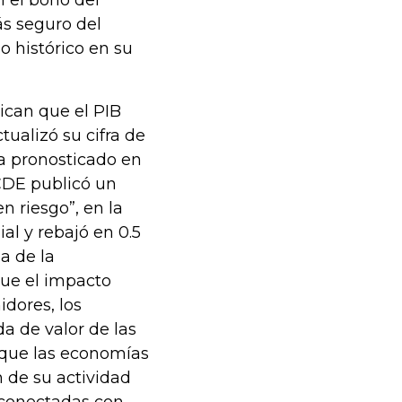
ás seguro del
 histórico en su
ican que el PIB
ualizó su cifra de
a pronosticado en
CDE publicó un
n riesgo”, en la
l y rebajó en 0.5
a de la
que el impacto
idores, los
da de valor de las
que las economías
 de su actividad
 conectadas con