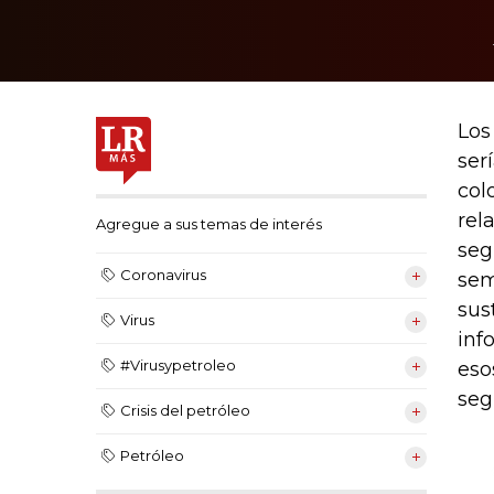
Los
ser
col
rel
Agregue a sus temas de interés
seg
Coronavirus
sem
sus
Virus
inf
#Virusypetroleo
eso
seg
Crisis del petróleo
Petróleo