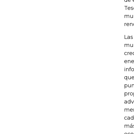
Tes
mun
ren
Las
mun
cre
ene
inf
que
pun
pro
adv
mer
cad
más
eco