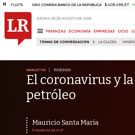
,40%
$ 408.498,97
+$ 8.753,8
ORO COMPRA BANCO DE LA REPÚBLICA
JUEVES, 06 DE AGOSTO DE 2026
FINANZAS
ECONOMÍA
EMPRESAS
OCIO
G
TEMAS DE CONVERSACIÓN
LA CALERA
MINER
ANALISTAS
11/03/2020
El coronavirus y la
petróleo
Mauricio Santa María
Presidente de Anif