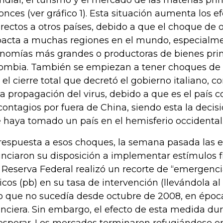
onces (ver gráfico 1). Esta situación aumenta los 
irectos a otros países, debido a que el choque de 
acta a muchas regiones en el mundo, especialme
nomías más grandes o productoras de bienes pri
ombia. También se empiezan a tener choques de 
 el cierre total que decretó el gobierno italiano,
la propagación del virus, debido a que es el país
contagios por fuera de China, siendo esta la decis
 haya tomado un país en el hemisferio occidental
respuesta a esos choques, la semana pasada las 
nciaron su disposición a implementar estímulos f
a Reserva Federal realizó un recorte de “emergenc
icos (pb) en su tasa de intervención (llevándola al
o que no sucedía desde octubre de 2008, en épocas
anciera. Sin embargo, el efecto de esta medida du
esperar. Los mercados terminaron refugiándose en