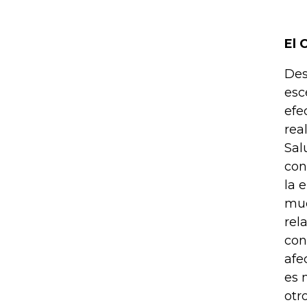
El 
Des
esc
efe
rea
Sal
con
la 
mue
rel
con
afe
es 
otr