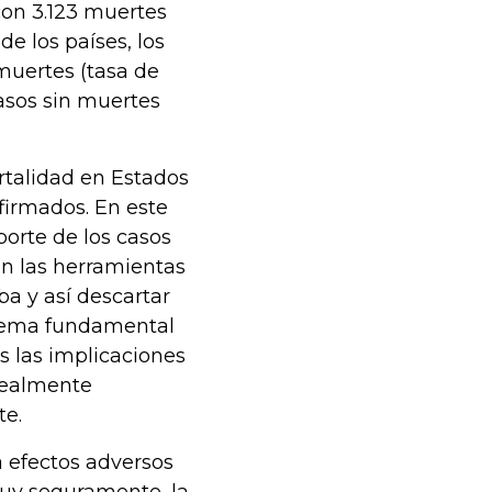
con 3.123 muertes
de los países, los
muertes (tasa de
asos sin muertes
rtalidad en Estados
firmados. En este
orte de los casos
on las herramientas
ba y así descartar
n tema fundamental
 las implicaciones
realmente
te.
 efectos adversos
muy seguramente, la