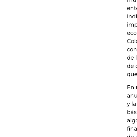
ent
ind
imp
eco
Col
con
de 
de 
que
En 
anu
y l
bás
alg
fin
de 