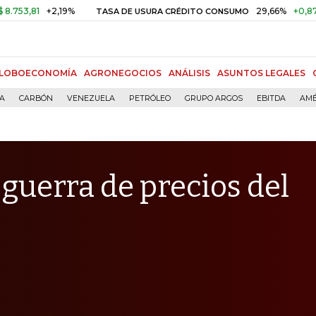
1
+2,19%
29,66%
+0,87%
+3,0
TASA DE USURA CRÉDITO CONSUMO
LOBOECONOMÍA
AGRONEGOCIOS
ANÁLISIS
ASUNTOS LEGALES
ÍA
CARBÓN
VENEZUELA
PETRÓLEO
GRUPO ARGOS
EBITDA
AMÉ
 guerra de precios del