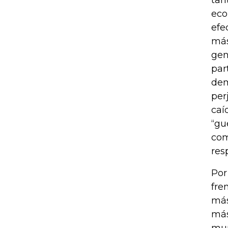
eco
efe
más
gen
par
dem
per
caí
“gu
com
res
Por
fre
más
más
mun