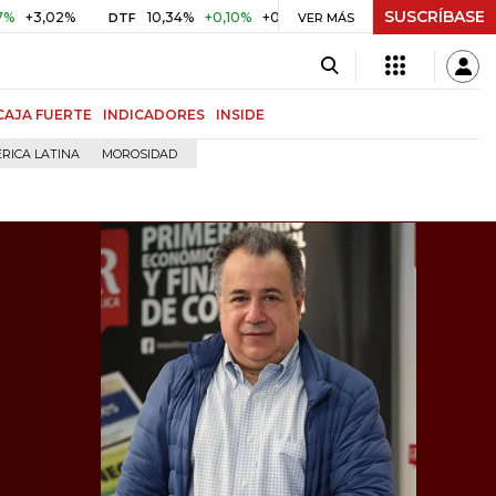
SUSCRÍBASE
2%
10,34%
+0,10%
+0,98%
$ 416,91
+$ 0,05
+0,01%
DTF
UVR
VER MÁS
CAJA FUERTE
INDICADORES
INSIDE
RICA LATINA
MOROSIDAD