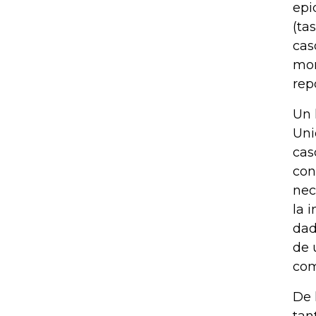
epi
(ta
cas
mor
rep
Un 
Uni
cas
con
nec
la 
dad
de 
com
De 
tan