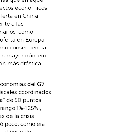
efectos económicos
oferta en China
nte a las
marios, como
oferta en Europa
 como consecuencia
 con mayor número
ión más drástica
.
economías del G7
iscales coordinados
ia” de 50 puntos
 rango 1%-1.25%),
 de la crisis
ró poco, como era
 el bono del