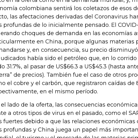
nomía colombiana sentirá los coletazos de esos d
cto, las afectaciones derivadas del Coronavirus h
 profundas de lo inicialmente pensado. El COVID-
erando choques de demanda en las economías as
ticularmente en China, porque algunas materias 
andarse y, en consecuencia, su precio disminuyó
judicados había sido el petróleo que, en lo corrid
do 31.7%, al pasar de US$66.3 a US$45.3 (hasta ante
erra” de precios). También fue el caso de otros pr
o el cobre y el carbón, que registraron caídas de 8
pectivamente, en el mismo período.
 el lado de la oferta, las consecuencias económic
nte a otros tipos de virus en el pasado, como el S
 fuertes debido a que las relaciones económicas d
 profundas y China juega un papel más important
dial, el turismo y el mercado de las materias pr