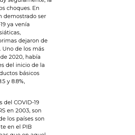
os choques. En
an demostrado ser
19 ya venía
iáticas,
primas dejaron de
. Uno de los más
o de 2020, había
s del inicio de la
oductos básicos
.5 y 8.8%,
as del COVID-19
ARS en 2003, son
e los países son
e en el PIB
imas que en aquel