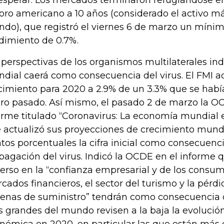
oro americano a 10 años (considerado el activo m
do), que registró el viernes 6 de marzo un mínimo
dimiento de 0.7%.
 perspectivas de los organismos multilaterales ind
dial caerá como consecuencia del virus. El FMI act
cimiento para 2020 a 2.9% de un 3.3% que se habí
ro pasado. Así mismo, el pasado 2 de marzo la O
orme titulado “Coronavirus: La economía mundial e
 actualizó sus proyecciones de crecimiento mundia
tos porcentuales la cifra inicial como consecuenci
pagación del virus. Indicó la OCDE en el informe 
erso en la “confianza empresarial y de los consum
cados financieros, el sector del turismo y la pérdi
enas de suministro” tendrán como consecuencia 
 grandes del mundo revisen a la baja la evolución
nómica en 2020, en particular las que están más