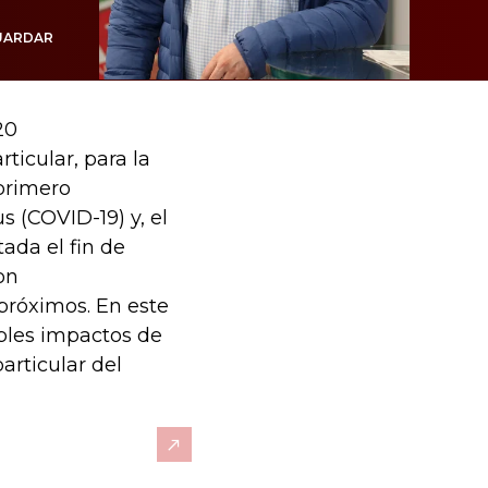
UARDAR
20
ticular, para la
primero
s (COVID-19) y, el
ada el fin de
on
 próximos. En este
bles impactos de
articular del