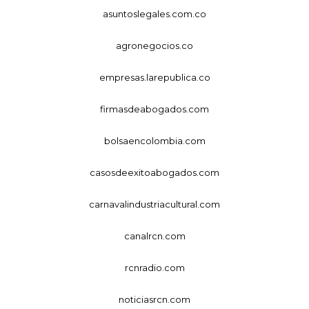
asuntoslegales.com.co
agronegocios.co
empresas.larepublica.co
firmasdeabogados.com
bolsaencolombia.com
casosdeexitoabogados.com
carnavalindustriacultural.com
canalrcn.com
rcnradio.com
noticiasrcn.com