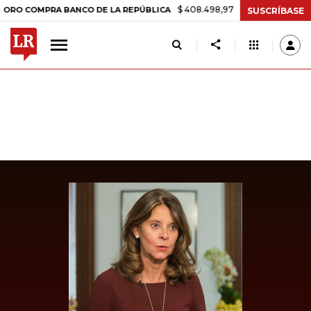
$ 408.498,97
+$ 8.753,81
+2,19%
OMPRA BANCO DE LA REPÚBLICA
SUSCRÍBASE