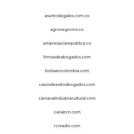
asuntoslegales.com.co
agronegocios.co
empresas.larepublica.co
firmasdeabogados.com
bolsaencolombia.com
casosdeexitoabogados.com
carnavalindustriacultural.com
canalrcn.com
rcnradio.com