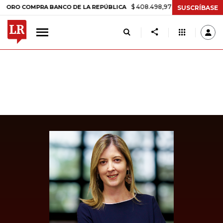
$ 408.498,97
+$ 8.753,81
+2,19%
COMPRA BANCO DE LA REPÚBLICA
SUSCRÍBASE