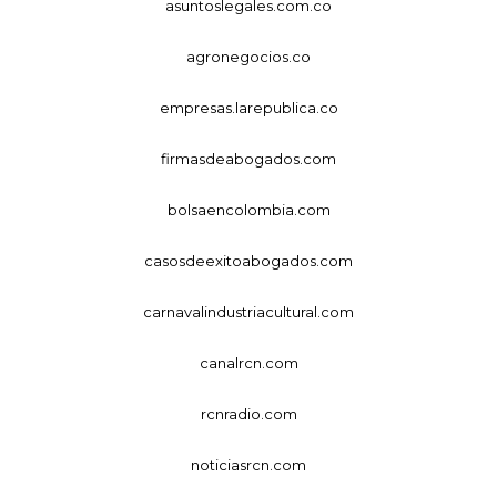
asuntoslegales.com.co
agronegocios.co
empresas.larepublica.co
firmasdeabogados.com
bolsaencolombia.com
casosdeexitoabogados.com
carnavalindustriacultural.com
canalrcn.com
rcnradio.com
noticiasrcn.com