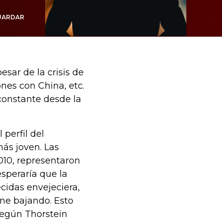
UARDAR
sar de la crisis de
ones con China, etc.
constante desde la
perfil del
más joven. Las
2010, representaron
speraría que la
cidas envejeciera,
ene bajando. Esto
según Thorstein