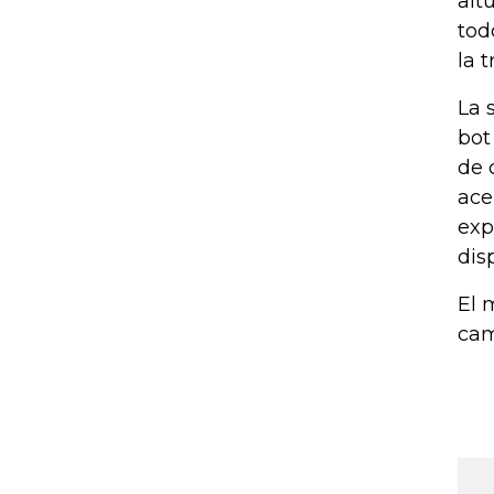
alt
tod
la 
La 
bot
de 
ace
exp
dis
El 
cam