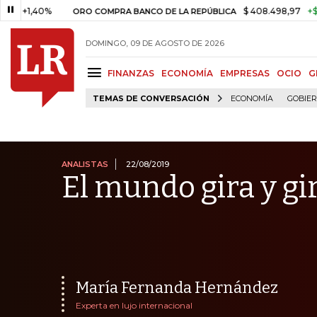
40%
$ 408.498,97
+$ 8.753,81
ORO COMPRA BANCO DE LA REPÚBLICA
DOMINGO, 09 DE AGOSTO DE 2026
FINANZAS
ECONOMÍA
EMPRESAS
OCIO
G
TEMAS DE CONVERSACIÓN
ECONOMÍA
GOBIE
ANALISTAS
22/08/2019
El mundo gira y gi
María Fernanda Hernández
Experta en lujo internacional