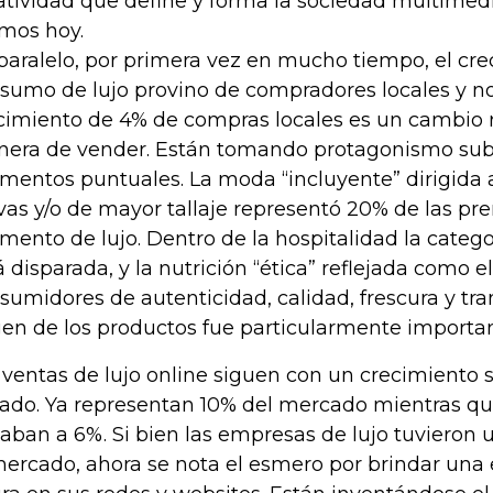
atividad que define y forma la sociedad multimedi
imos hoy.
paralelo, por primera vez en mucho tiempo, el cre
sumo de lujo provino de compradores locales y no 
cimiento de 4% de compras locales es un cambio r
era de vender. Están tomando protagonismo sub
mentos puntuales. La moda “incluyente” dirigida
vas y/o de mayor tallaje representó 20% de las pr
mento de lujo. Dentro de la hospitalidad la catego
á disparada, y la nutrición “ética” reflejada como e
sumidores de autenticidad, calidad, frescura y tr
gen de los productos fue particularmente importan
 ventas de lujo online siguen con un crecimiento s
ado. Ya representan 10% del mercado mientras qu
gaban a 6%. Si bien las empresas de lujo tuvieron 
mercado, ahora se nota el esmero por brindar una 