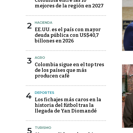
Colombia entre las 10
mejores de la región en 2027
2
HACIENDA
EE.UU. es el país con mayor
deuda pública con US$40,7
billones en 2026
3
AGRO
Colombia sigue en el top tres
de los países que más
producen café
4
DEPORTES
Los fichajes más caros en la
historia del fútbol tras la
llegada de Yan Diomandé
5
TURISMO