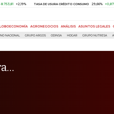
+2,19%
29,66%
+0,87%
+3,02
TASA DE USURA CRÉDITO CONSUMO
LOBOECONOMÍA
AGRONEGOCIOS
ANÁLISIS
ASUNTOS LEGALES
RNO NACIONAL
GRUPO ARGOS
ODINSA
HOGAR
GRUPO NUTRESA
A
ra…