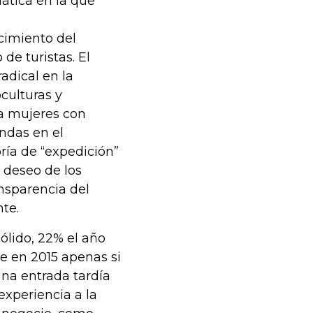
ática en la que
cimiento del
de turistas. El
adical en la
culturas y
 a mujeres con
endas en el
ría de “expedición”
l deseo de los
ansparencia del
te.
ólido, 22% el año
e en 2015 apenas si
una entrada tardía
experiencia a la