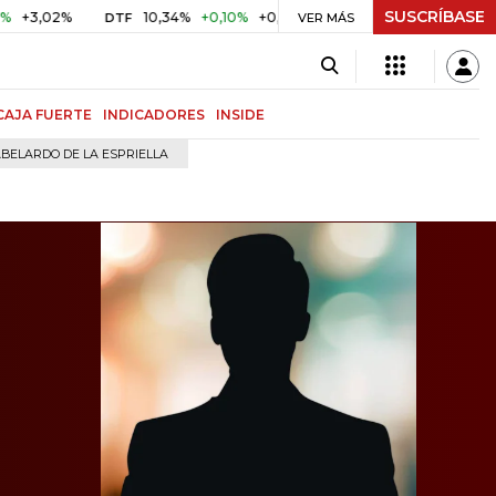
SUSCRÍBASE
%
10,34%
+0,10%
+0,98%
$ 417,01
+$ 0,05
+0,01%
DTF
UVR
VER MÁS
CAJA FUERTE
INDICADORES
INSIDE
BELARDO DE LA ESPRIELLA