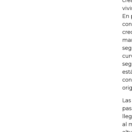
cre
viv
En 
con
cre
man
seg
cur
seg
est
con
ori
Las
pas
lle
al 