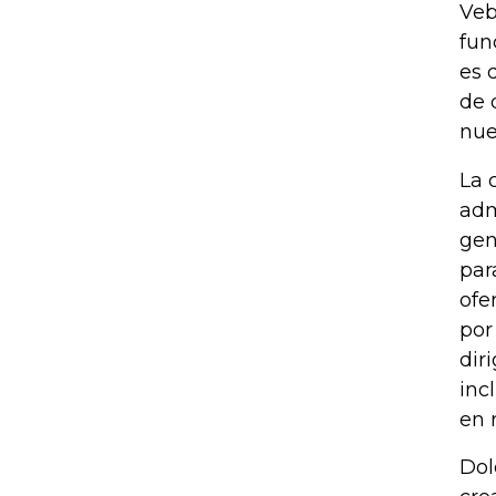
Veb
fun
es 
de 
nue
La 
adm
gen
par
ofe
por
dir
inc
en 
Dol