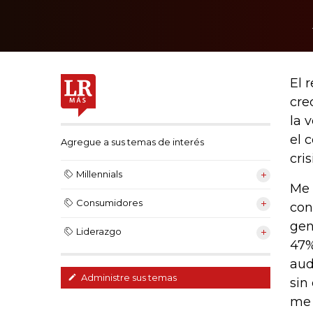
El 
cre
la 
el 
Agregue a sus temas de interés
cri
Millennials
Me 
Consumidores
con
gen
Liderazgo
47%
aud
Administre sus temas
sin
me 