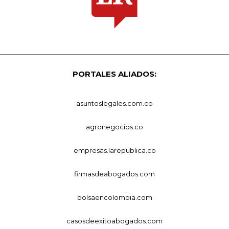
PORTALES ALIADOS:
asuntoslegales.com.co
agronegocios.co
empresas.larepublica.co
firmasdeabogados.com
bolsaencolombia.com
casosdeexitoabogados.com