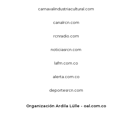
carnavalindustriacultural.com
canalrcn.com
rcnradio.com
noticiasrcn.com
lafm.com.co
alerta.com.co
deportesrcn.com
Organización Ardila Lülle - oal.com.co