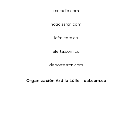
rcnradio.com
noticiasrcn.com
lafm.com.co
alerta.com.co
deportesrcn.com
Organización Ardila Lülle - oal.com.co