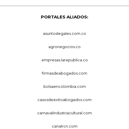
PORTALES ALIADOS:
asuntoslegales.com.co
agronegocios.co
empresas.larepublica.co
firmasdeabogados.com
bolsaencolombia.com
casosdeexitoabogados.com
carnavalindustriacultural.com
canalrcn.com