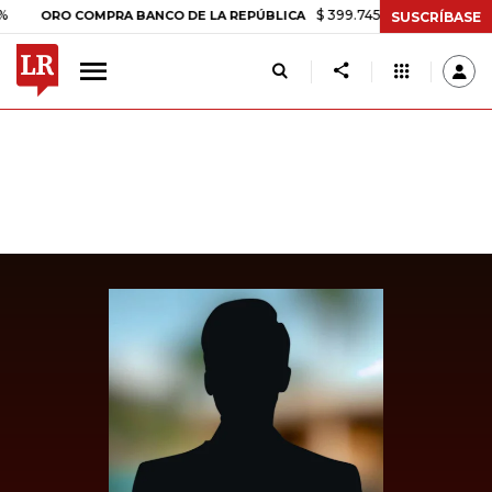
$ 399.745,16
+$ 2.295,71
+0,58%
ORO COMPRA BANCO DE LA REPÚBLICA
SUSCRÍBASE