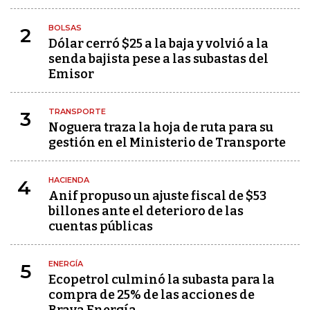
BOLSAS
2
Dólar cerró $25 a la baja y volvió a la
senda bajista pese a las subastas del
Emisor
TRANSPORTE
3
Noguera traza la hoja de ruta para su
gestión en el Ministerio de Transporte
HACIENDA
4
Anif propuso un ajuste fiscal de $53
billones ante el deterioro de las
cuentas públicas
ENERGÍA
5
Ecopetrol culminó la subasta para la
compra de 25% de las acciones de
Brava Energía