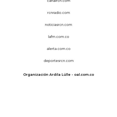
canalrcn.com
rcnradio.com
noticiasrcn.com
lafm.com.co
alerta.com.co
deportesrcn.com
Organización Ardila Lülle - oal.com.co