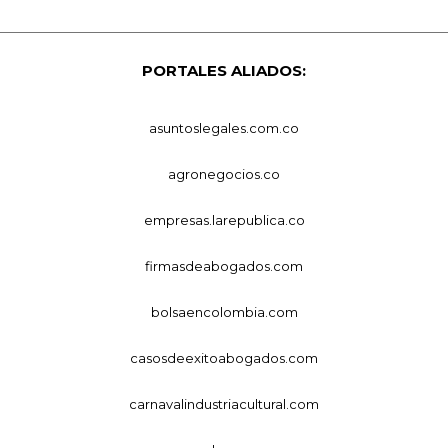
PORTALES ALIADOS:
asuntoslegales.com.co
agronegocios.co
empresas.larepublica.co
firmasdeabogados.com
bolsaencolombia.com
casosdeexitoabogados.com
carnavalindustriacultural.com