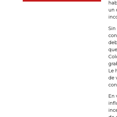
hab
un 
inc
Sin
con
deb
que
Col
gra
Le 
de 
con
En 
inf
inc