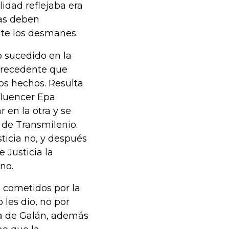
lidad reflejaba era
tas deben
te los desmanes.
o sucedido en la
precedente que
os hechos. Resulta
fluencer Epa
 en la otra y se
 de Transmilenio.
sticia no, y después
 Justicia la
no.
s cometidos por la
les dio, no por
tua de Galán, además