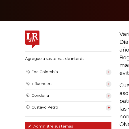
Var
Día
año
Bog
Agregue a sus temas de interés
mar
Epa Colombia
evi
Influencers
Cua
aso
Condena
pat
Gustavo Petro
las
nor
ONG
Administre sus temas