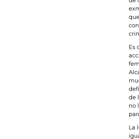
de 
exm
que
con
cri
Es 
acc
fem
Alc
muc
def
de 
no 
par
La 
igu