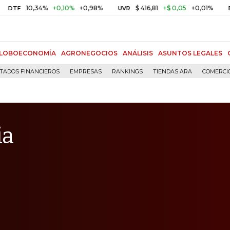
0,34%
+0,10%
+0,98%
$ 416,81
+$ 0,05
+0,01%
UVR
BITCOIN
LOBOECONOMÍA
AGRONEGOCIOS
ANÁLISIS
ASUNTOS LEGALES
TADOS FINANCIEROS
EMPRESAS
RANKINGS
TIENDAS ARA
COMERCI
ia