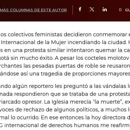
MÁS COLUMNAS DE ESTE AUTOR
G
ios colectivos feministas decidieron conmemorar 
 Internacional de la Mujer incendiando la ciudad.
s en una protesta similar intentaron quemar la c
otá sin mucho éxito. A pesar los cocteles molotov 
chantes las pesadas puertas de roble se reusaron
tándose así una tragedia de proporciones mayores
ndo algún reportero les preguntó a las vándalas l
nada respondieron que se trataba de una protesta
riarcado opresor. La Iglesia merecía “la muerte”, e
 voces de rechazo de algunos políticos, a muchos 
mal lo ocurrido. En ese entonces la hoy directora
 internacional de derechos humanos me reafirmó 