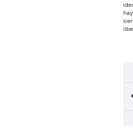
ide
hay
sie
lib