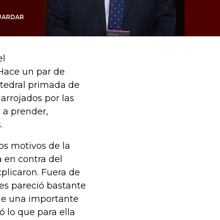
UARDAR
el
 Hace un par de
atedral primada de
arrojados por las
 a prender,
.
os motivos de la
 en contra del
xplicaron. Fuera de
les pareció bastante
 de una importante
lo que para ella