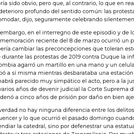
ría sido obvio, pero que, al contrario, lo que en rea
deterioro profundo del sentido común: las protes
omodar, dijo, seguramente celebrando silentemen
 embargo, en el interregno de este episodio y de l
memoración reciente del 8 de marzo ocurrió un 
ería cambiar las preconcepciones que toleran est
 durante las protestas de 2019 contra Duque la in
ombia agarró un martillo en una mano y un celular
bó a sí misma mientras desbarataba una estación
habrá parecido muy simpático el acto, pero a la ju
varios años de devenir judicial la Corte Suprema de
denó a cinco años de prisión por daño en bien aje
verdad no hay ninguna diferencia entre los delito
luencer y lo que ocurrió el pasado domingo cuando 
endiar la catedral, sino por defenestrar una esta