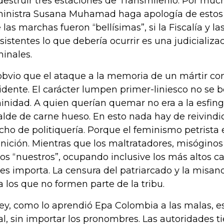
destruir tres estaciones de Transmilenio. Por muc
inistra Susana Muhamad haga apología de estos 
 las marchas fueron “bellísimas”, si la Fiscalía y la
sistentes lo que debería ocurrir es una judicializa
minales.
obvio que el ataque a la memoria de un mártir c
idente. El carácter lumpen primer-liniesco no se b
inidad. A quien querían quemar no era a la esfing
alde de carne hueso. En esto nada hay de reivindi
ho de politiquería. Porque el feminismo petrista e
inición. Mientras que los maltratadores, misógino
los “nuestros”, ocupando inclusive los más altos c
les importa. La censura del patriarcado y la misand
a los que no formen parte de la tribu.
ley, como lo aprendió Epa Colombia a las malas, e
al, sin importar los pronombres. Las autoridades t