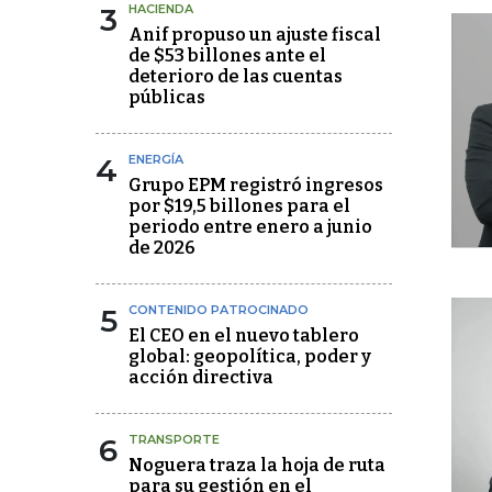
3
HACIENDA
Anif propuso un ajuste fiscal
de $53 billones ante el
deterioro de las cuentas
públicas
4
ENERGÍA
Grupo EPM registró ingresos
por $19,5 billones para el
periodo entre enero a junio
de 2026
5
CONTENIDO PATROCINADO
El CEO en el nuevo tablero
global: geopolítica, poder y
acción directiva
6
TRANSPORTE
Noguera traza la hoja de ruta
para su gestión en el