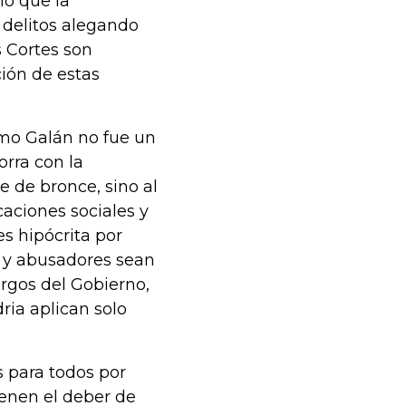
ho que la
delitos alegando
s Cortes son
ción de estas
omo Galán no fue un
orra con la
e de bronce, sino al
caciones sociales y
s hipócrita por
s y abusadores sean
argos del Gobierno,
ria aplican solo
s para todos por
ienen el deber de