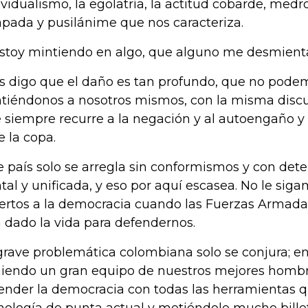
ividualismo, la egolatría, la actitud cobarde, medr
apada y pusilánime que nos caracteriza.
estoy mintiendo en algo, que alguno me desmient
es digo que el daño es tan profundo, que no pode
tiéndonos a nosotros mismos, con la misma discu
 siempre recurre a la negación y al autoengaño y
e la copa.
e país solo se arregla sin conformismos y con det
ntal y unificada, y eso por aquí escasea. No le sig
rtos a la democracia cuando las Fuerzas Armadas
 dado la vida para defendernos.
grave problemática colombiana solo se conjura; en 
iendo un gran equipo de nuestros mejores hombr
ender la democracia con todas las herramientas q