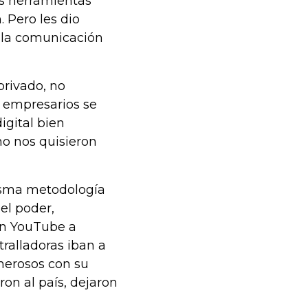
as herramientas
 Pero les dio
r la comunicación
privado, no
s empresarios se
igital bien
no nos quisieron
misma metodología
el poder,
 en YouTube a
ralladoras iban a
nerosos con su
ron al país, dejaron