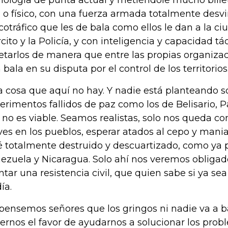
nología de punta actual y metiéndole mucho billet
l o físico, con una fuerza armada totalmente desv
cotráfico que les de bala como ellos le dan a la ci
rcito y la Policía, y con inteligencia y capacidad t
etarlos de manera que entre las propias organizac
 bala en su disputa por el control de los territorios
a cosa que aquí no hay. Y nadie está planteando 
erimentos fallidos de paz como los de Belisario, P
 no es viable. Seamos realistas, solo nos queda com
ves en los pueblos, esperar atados al cepo y mani
é totalmente destruido y descuartizado, como ya 
ezuela y Nicaragua. Solo ahí nos veremos obliga
tar una resistencia civil, que quien sabe si ya s
ía.
pensemos señores que los gringos ni nadie va a baj
ernos el favor de ayudarnos a solucionar los prob