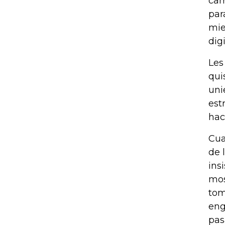
cam
par
mie
dig
Les
qui
uni
est
hac
Cua
de 
ins
mos
tom
eng
pas