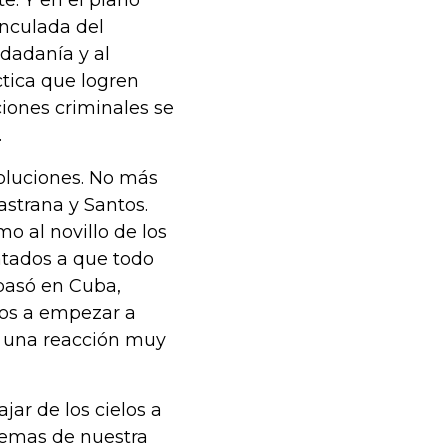
e. Y en el plano
inculada del
udadanía y al
áctica que logren
iones criminales se
.
soluciones. No más
astrana y Santos.
o al novillo de los
atados a que todo
pasó en Cuba,
dos a empezar a
ea una reacción muy
ar de los cielos a
lemas de nuestra