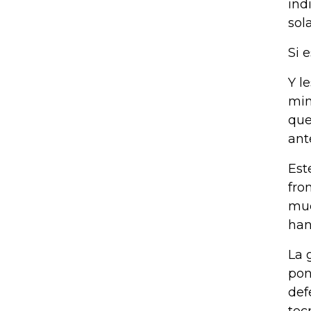
ind
sol
Si 
Y l
min
que
ant
Est
fro
mue
han
La 
pon
def