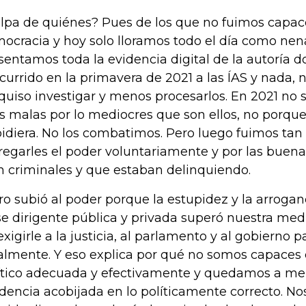
lpa de quiénes? Pues de los que no fuimos capac
ocracia y hoy solo lloramos todo el día como nena
sentamos toda la evidencia digital de la autoría do
ocurrido en la primavera de 2021 a las ÍAS y nada,
 quiso investigar y menos procesarlos. En 2021 no
as malas por lo mediocres que son ellos, no porque
idiera. No los combatimos. Pero luego fuimos tan
regarles el poder voluntariamente y por las buen
n criminales y que estaban delinquiendo.
ro subió al poder porque la estupidez y la arrogan
se dirigente pública y privada superó nuestra me
exigirle a la justicia, al parlamento y al gobierno 
almente. Y eso explica por qué no somos capaces
ítico adecuada y efectivamente y quedamos a me
dencia acobijada en lo políticamente correcto. No