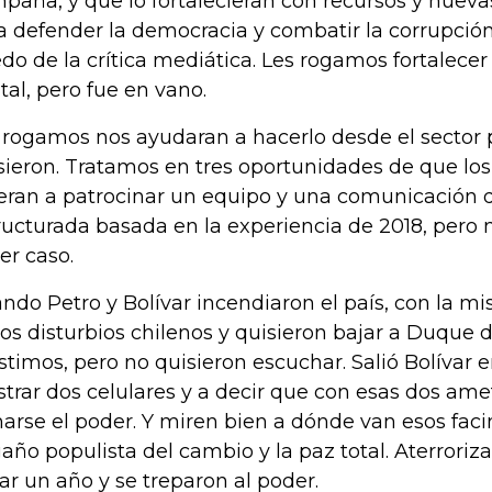
paña, y que lo fortalecieran con recursos y nuev
a defender la democracia y combatir la corrupción.
do de la crítica mediática. Les rogamos fortalece
ital, pero fue en vano.
 rogamos nos ayudaran a hacerlo desde el sector 
sieron. Tratamos en tres oportunidades de que lo
eran a patrocinar un equipo y una comunicación d
ructurada basada en la experiencia de 2018, pero 
er caso.
ndo Petro y Bolívar incendiaron el país, con la 
los disturbios chilenos y quisieron bajar a Duque d
istimos, pero no quisieron escuchar. Salió Bolívar
trar dos celulares y a decir que con esas dos amet
arse el poder. Y miren bien a dónde van esos faci
año populista del cambio y la paz total. Aterroriza
ar un año y se treparon al poder.