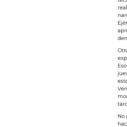
tec
rea
nar
Ejé
apr
den
Otr
exp
Eso
jue
est
Ven
mon
tard
No 
hac