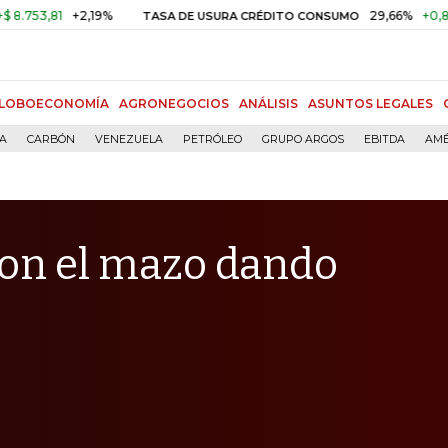
81
+2,19%
29,66%
+0,87%
+3,
TASA DE USURA CRÉDITO CONSUMO
LOBOECONOMÍA
AGRONEGOCIOS
ANÁLISIS
ASUNTOS LEGALES
ÍA
CARBÓN
VENEZUELA
PETRÓLEO
GRUPO ARGOS
EBITDA
AMÉ
con el mazo dando