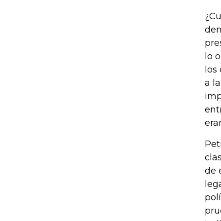
¿Cu
dem
pre
lo 
los
a l
imp
ent
era
Pet
cla
de 
leg
pol
pru