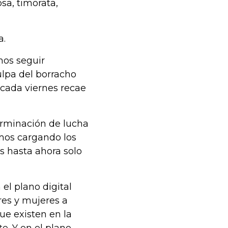
osa, timorata,
a.
mos seguir
lpa del borracho
 cada viernes recae
erminación de lucha
amos cargando los
 hasta ahora solo
el plano digital
es y mujeres a
ue existen en la