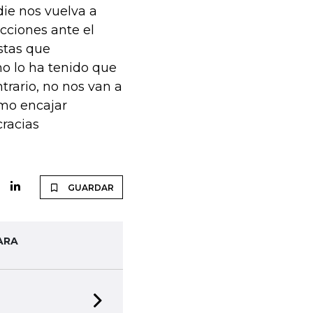
die nos vuelva a
cciones ante el
stas que
o lo ha tenido que
trario, no nos van a
mo encajar
cracias
GUARDAR
ARA
Next slide