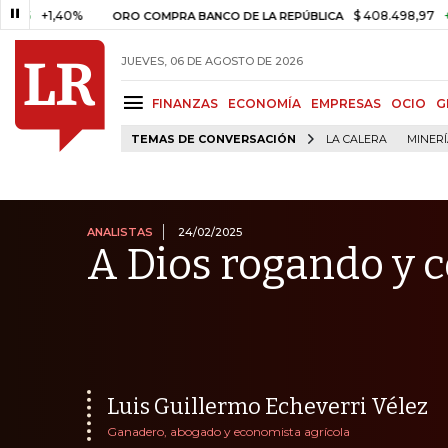
1,40%
$ 408.498,97
+$ 8.753,
ORO COMPRA BANCO DE LA REPÚBLICA
JUEVES, 06 DE AGOSTO DE 2026
FINANZAS
ECONOMÍA
EMPRESAS
OCIO
G
TEMAS DE CONVERSACIÓN
LA CALERA
MINER
ANALISTAS
24/02/2025
A Dios rogando y 
Luis Guillermo Echeverri Vélez
Ganadero, abogado y economista agrícola