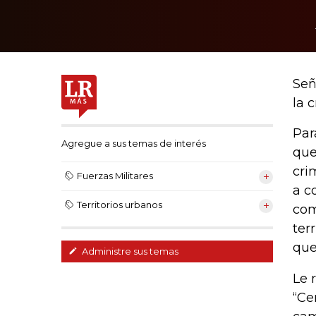
Señ
la 
Par
Agregue a sus temas de interés
que
cri
Fuerzas Militares
a c
Territorios urbanos
com
ter
que
Administre sus temas
Le 
“Ce