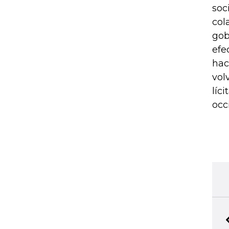
soc
col
gob
efe
hac
vol
líc
occ