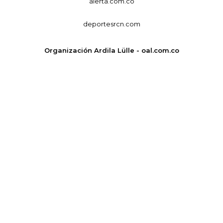
alerta.com.co
deportesrcn.com
Organización Ardila Lülle - oal.com.co