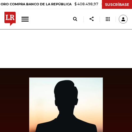
$ 408.498,97
+$ 8.753,81
+2,19%
MPRA BANCO DE LA REPÚBLICA
SUSCRÍBASE