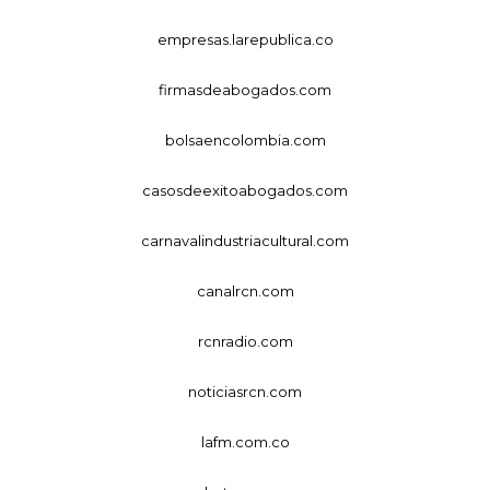
empresas.larepublica.co
firmasdeabogados.com
bolsaencolombia.com
casosdeexitoabogados.com
carnavalindustriacultural.com
canalrcn.com
rcnradio.com
noticiasrcn.com
lafm.com.co