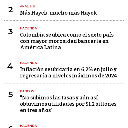
ANÁLISIS
2
Más Hayek, mucho más Hayek
HACIENDA
3
Colombia se ubica como el sexto país
con mayor morosidad bancaria en
América Latina
HACIENDA
4
Inflación se ubicaría en 6,2% en julio y
regresaría a niveles máximos de 2024
BANCOS
5
"No subimos las tasas y aún así
obtuvimos utilidades por $1,2 billones
en tres años"
HACIENDA