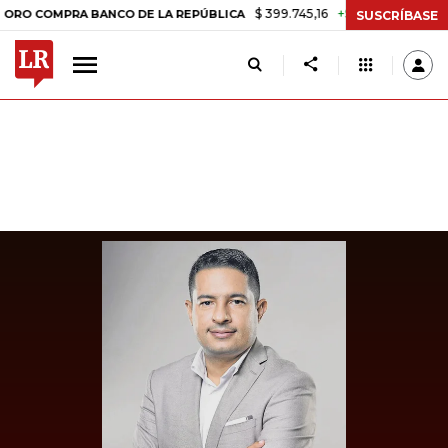
$ 399.745,16
+$ 2.295,71
+0,58%
MPRA BANCO DE LA REPÚBLICA
T
SUSCRÍBASE