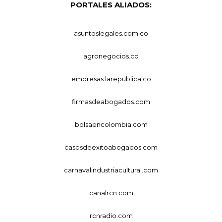
PORTALES ALIADOS:
asuntoslegales.com.co
agronegocios.co
empresas.larepublica.co
firmasdeabogados.com
bolsaencolombia.com
casosdeexitoabogados.com
carnavalindustriacultural.com
canalrcn.com
rcnradio.com