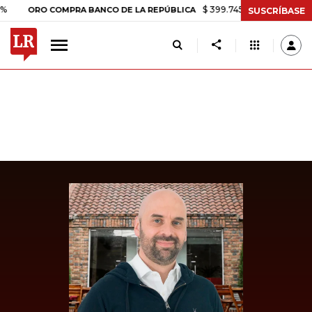
$ 399.745,16
+$ 2.295,71
+0,58
ORO COMPRA BANCO DE LA REPÚBLICA
SUSCRÍBASE