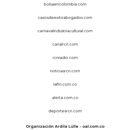
bolsaencolombia.com
casosdeexitoabogados.com
carnavalindustriacultural.com
canalrcn.com
rcnradio.com
noticiasrcn.com
lafm.com.co
alerta.com.co
deportesrcn.com
Organización Ardila Lülle - oal.com.co