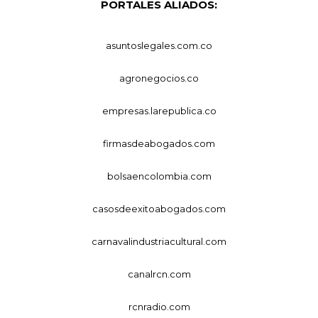
PORTALES ALIADOS:
asuntoslegales.com.co
agronegocios.co
empresas.larepublica.co
firmasdeabogados.com
bolsaencolombia.com
casosdeexitoabogados.com
carnavalindustriacultural.com
canalrcn.com
rcnradio.com