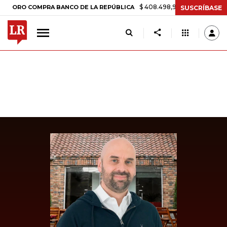
$ 408.498,97
+$ 8.753,81
+2,19%
O COMPRA BANCO DE LA REPÚBLICA
SUSCRÍBASE