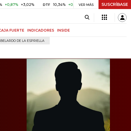
SUSCRÍBASE
%
+3,02%
10,34%
+0,10%
+0,98%
$ 417,01
+$ 0,05
DTF
VER MÁS
UVR
CAJA FUERTE
INDICADORES
INSIDE
BELARDO DE LA ESPRIELLA