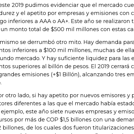
este 2019 pudimos evidenciar que el mercado cue
urez y el apetito por empresas y emisiones con c
sgo inferiores a AAA o AA+. Este año se realizaron 
 un monto total de $500 mil millones con estas car
 mismo se derrumbó otro mito. Hay demanda para
tos inferiores a $100 mil millones, muchas de ell
undo mercado. Y hay suficiente liquidez para las
tos superiores al billón de pesos. El 2019 cerrará
grandes emisiones (+$1 Billón), alcanzando tres e
.
or otro lado, si hay apetito por nuevos emisores y
tores diferentes a las que el mercado había esta
 ejemplo, este año siete nuevas empresas y emis
ursos por más de COP $1,5 billones con una dema
2 billones, de los cuales dos fueron titularizacione