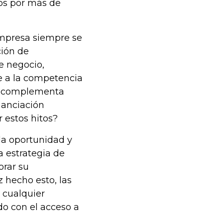
tos por más de
 empresa siempre se
ción de
e negocio,
te a la competencia
ue complementa
nanciación
estos hitos?
la oportunidad y
a estrategia de
orar su
z hecho esto, las
 cualquier
o con el acceso a