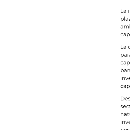
La 
pla
amb
cap
La 
par
cap
ban
inv
capi
Des
sec
nat
inv