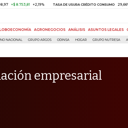
8.753,81
+2,19%
29,66%
+0,87
TASA DE USURA CRÉDITO CONSUMO
LOBOECONOMÍA
AGRONEGOCIOS
ANÁLISIS
ASUNTOS LEGALES
RNO NACIONAL
GRUPO ARGOS
ODINSA
HOGAR
GRUPO NUTRESA
A
ciación empresarial