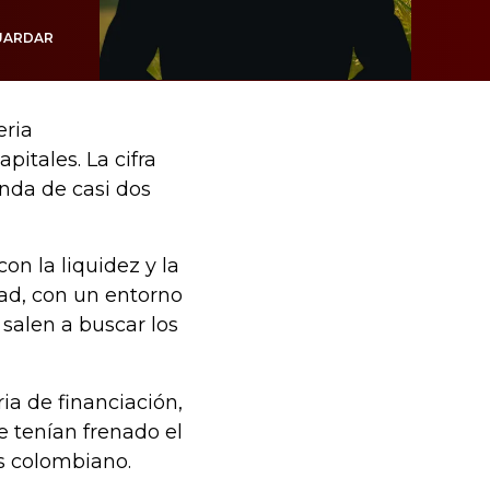
UARDAR
eria
pitales. La cifra
nda de casi dos
n la liquidez y la
ad, con un entorno
 salen a buscar los
a de financiación,
e tenían frenado el
s colombiano.