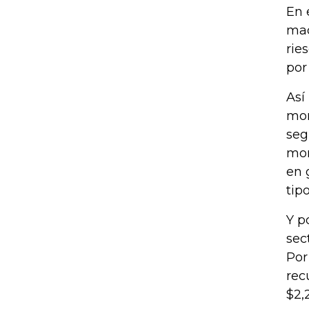
En 
mad
rie
por
Así
mon
seg
mon
en 
tipo
Y p
sec
Por
rec
$2,