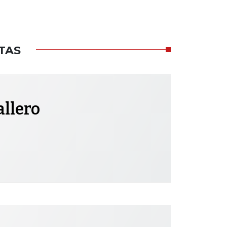
TAS
allero