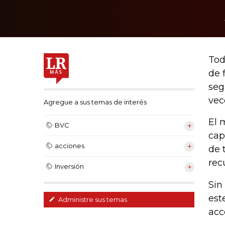
Tod
de 
seg
vec
Agregue a sus temas de interés
El 
BVC
cap
acciones
de 
rec
Inversión
Sin
est
Administre sus temas
acc