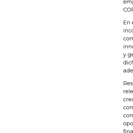
emp
COP
En 
inc
com
inn
y g
dic
ade
Res
rel
cre
com
com
opo
fin