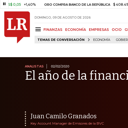
,05
+1,40%
$ 408.498,97
+$ 
ORO COMPRA BANCO DE LA REPÚBLICA
DOMINGO, 09 DE AGOSTO DE 2026
FINANZAS
ECONOMÍA
EMPRESAS
OCIO
G
TEMAS DE CONVERSACIÓN
ECONOMÍA
GOBIE
ANALISTAS
02/02/2020
El año de la finan
Juan Camilo Granados
Key Account Manager de Emisores de la BVC