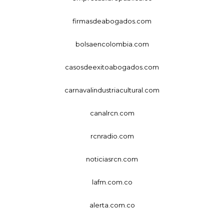
firmasdeabogados.com
bolsaencolombia.com
casosdeexitoabogados.com
carnavalindustriacultural.com
canalrcn.com
rcnradio.com
noticiasrcn.com
lafm.com.co
alerta.com.co