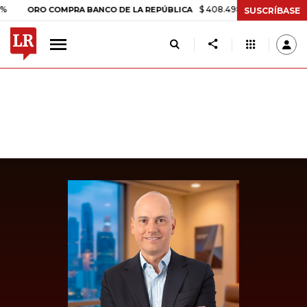
$ 408.498,97
+$ 8.753,81
+2,19
ORO COMPRA BANCO DE LA REPÚBLICA
SUSCRÍBASE