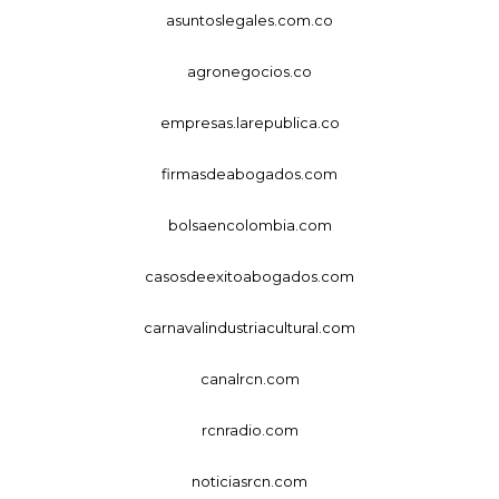
asuntoslegales.com.co
agronegocios.co
empresas.larepublica.co
firmasdeabogados.com
bolsaencolombia.com
casosdeexitoabogados.com
carnavalindustriacultural.com
canalrcn.com
rcnradio.com
noticiasrcn.com