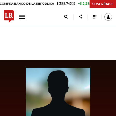
$ 399.745,16
+$ 2.295,71
+0,58%
BANCO DE LA REPÚBLICA
TASA D
SUSCRÍBASE