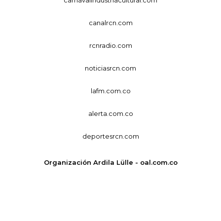
carnavalindustriacultural.com
canalrcn.com
rcnradio.com
noticiasrcn.com
lafm.com.co
alerta.com.co
deportesrcn.com
Organización Ardila Lülle - oal.com.co