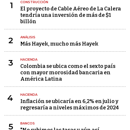
CONSTRUCCIÓN
1
El proyecto de Cable Aéreo de La Calera
tendría una inversión de más de $1
billón
ANÁLISIS
2
Más Hayek, mucho más Hayek
HACIENDA
3
Colombia se ubica como el sexto país
con mayor morosidad bancaria en
América Latina
HACIENDA
4
Inflación se ubicaría en 6,2% en julio y
regresaría a niveles máximos de 2024
BANCOS
5
"No subimos las tasas y aún así