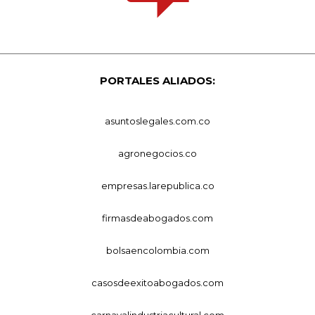
PORTALES ALIADOS:
asuntoslegales.com.co
agronegocios.co
empresas.larepublica.co
firmasdeabogados.com
bolsaencolombia.com
casosdeexitoabogados.com