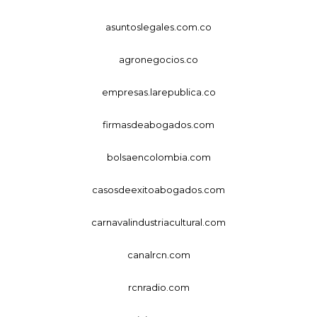
asuntoslegales.com.co
agronegocios.co
empresas.larepublica.co
firmasdeabogados.com
bolsaencolombia.com
casosdeexitoabogados.com
carnavalindustriacultural.com
canalrcn.com
rcnradio.com