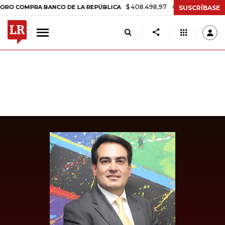
$ 408.498,97
+$ 8.753,81
+2,19%
MPRA BANCO DE LA REPÚBLICA
SUSCRÍBASE