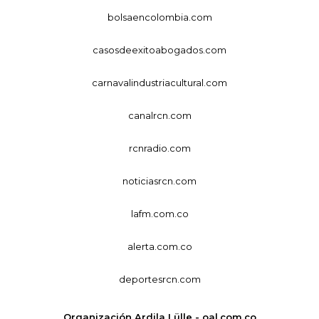
bolsaencolombia.com
casosdeexitoabogados.com
carnavalindustriacultural.com
canalrcn.com
rcnradio.com
noticiasrcn.com
lafm.com.co
alerta.com.co
deportesrcn.com
Organización Ardila Lülle - oal.com.co