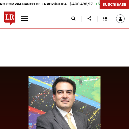
$ 408.498,97
+$ 8.753,81
+2,19%
RA BANCO DE LA REPÚBLICA
TA
SUSCRÍBASE