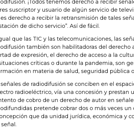
iodifusión. ¡Todos tenemos derecho a recibir señal
eres suscriptor y usuario de algún servicio de televi
nes derecho a recibir la retransmisión de tales seña
stación de dicho servicio”. Así de fácil.
igual que las TIC y las telecomunicaciones, las señ
iodifusión también son habilitadoras del derecho a
ertad de expresión, el derecho de acceso a la cul
situaciones críticas o durante la pandemia, son g
ormación en materia de salud, seguridad pública 
 señales de radiodifusión se conciben en el espaci
ectro radioeléctrico, vía una concesión y prestan u
intento de cobro de un derecho de autor en señale
iodifundidas pretende cobrar dos o más veces un
concepción que da unidad jurídica, económica y 
 señal.