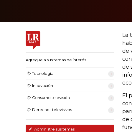
La 
hab
de 
con
Agregue a sus temas de interés
de 
Tecnología
inf
eco
Innovación
El 
Consumo televisión
con
Derechos televisivos
par
de 
fun
Administre sus temas