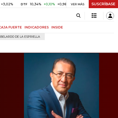
SUSCRÍBASE
10,34%
+0,10%
+0,98%
$ 416,96
+$ 0,05
+0,01%
DTF
UVR
VER MÁS
CAJA FUERTE
INDICADORES
INSIDE
BELARDO DE LA ESPRIELLA