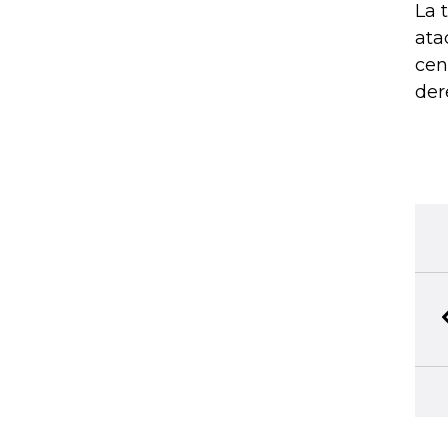
La 
ata
cen
der