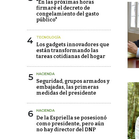
"En las próximas horas
firmaré el decreto de
congelamiento del gasto
público"
4
TECNOLOGÍA
Los gadgets innovadores que
están transformando las
tareas cotidianas del hogar
5
HACIENDA
Seguridad, grupos armados y
embajadas, las primeras
medidas del presidente
6
HACIENDA
De la Espriella se posesionó
como presidente, pero aún
no hay director del DNP