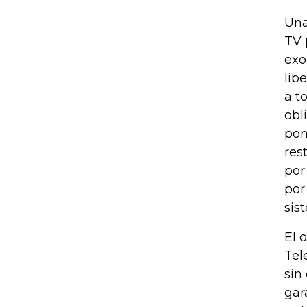
Una
TV 
exo
lib
a t
obl
pon
res
por
por
sis
El 
Tel
sin
gar