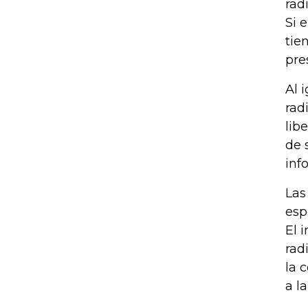
rad
Si 
tie
pre
Al 
rad
lib
de 
inf
Las
esp
El 
rad
la 
a la