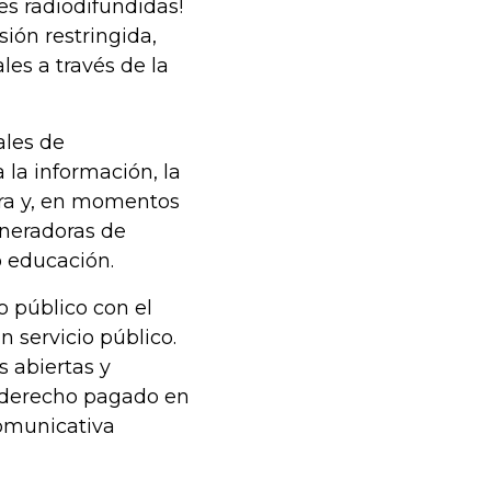
es radiodifundidas!
sión restringida,
les a través de la
ales de
 la información, la
tura y, en momentos
eneradoras de
o educación.
o público con el
n servicio público.
s abiertas y
 derecho pagado en
comunicativa