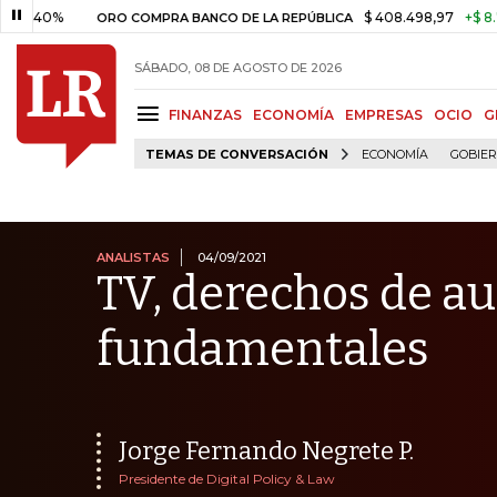
$ 408.498,97
+$ 8.753,81
+
ORO COMPRA BANCO DE LA REPÚBLICA
SÁBADO, 08 DE AGOSTO DE 2026
FINANZAS
ECONOMÍA
EMPRESAS
OCIO
G
TEMAS DE CONVERSACIÓN
ECONOMÍA
GOBIE
ANALISTAS
04/09/2021
TV, derechos de au
fundamentales
Jorge Fernando Negrete P.
Presidente de Digital Policy & Law