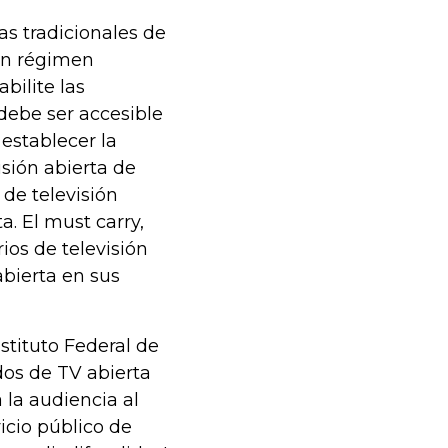
as tradicionales de
 un régimen
bilite las
 debe ser accesible
 establecer la
isión abierta de
 de televisión
a. El must carry,
ios de televisión
abierta en sus
nstituto Federal de
dos de TV abierta
 la audiencia al
vicio público de