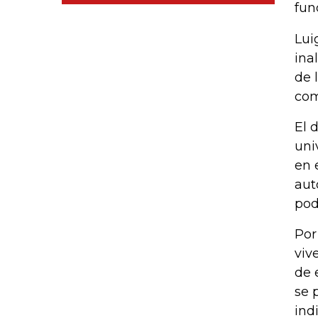
fun
Lui
ina
de 
com
El 
uni
en 
aut
pod
Por
viv
de 
se 
indi