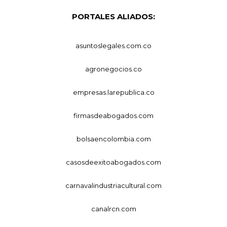
PORTALES ALIADOS:
asuntoslegales.com.co
agronegocios.co
empresas.larepublica.co
firmasdeabogados.com
bolsaencolombia.com
casosdeexitoabogados.com
carnavalindustriacultural.com
canalrcn.com