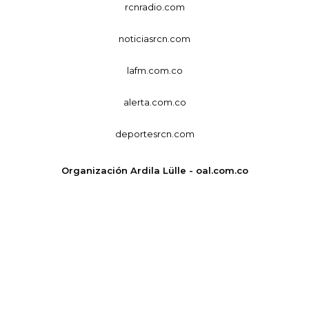
rcnradio.com
noticiasrcn.com
lafm.com.co
alerta.com.co
deportesrcn.com
Organización Ardila Lülle - oal.com.co