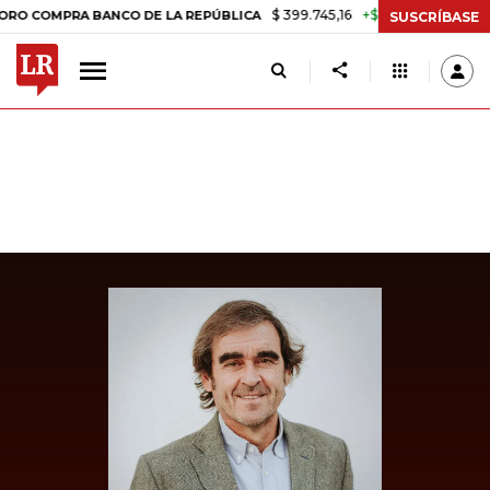
$ 399.745,16
+$ 2.295,71
+0,58%
MPRA BANCO DE LA REPÚBLICA
T
SUSCRÍBASE