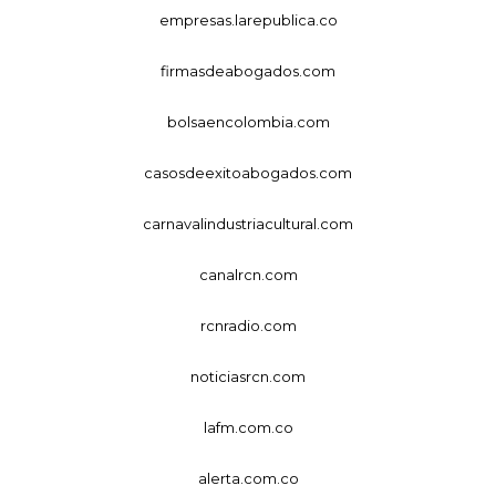
empresas.larepublica.co
firmasdeabogados.com
bolsaencolombia.com
casosdeexitoabogados.com
carnavalindustriacultural.com
canalrcn.com
rcnradio.com
noticiasrcn.com
lafm.com.co
alerta.com.co