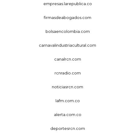
empresas.larepublica.co
firmasdeabogados.com
bolsaencolombia.com
carnavalindustriacultural.com
canalrcn.com
rcnradio.com
noticiasrcn.com
lafm.com.co
alerta.com.co
deportesrcn.com