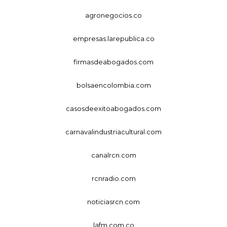
agronegocios.co
empresas.larepublica.co
firmasdeabogados.com
bolsaencolombia.com
casosdeexitoabogados.com
carnavalindustriacultural.com
canalrcn.com
rcnradio.com
noticiasrcn.com
lafm.com.co