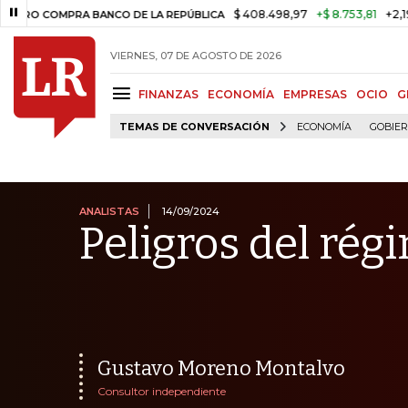
$ 408.498,97
+$ 8.753,81
+2,19%
MPRA BANCO DE LA REPÚBLICA
TA
VIERNES, 07 DE AGOSTO DE 2026
FINANZAS
ECONOMÍA
EMPRESAS
OCIO
G
TEMAS DE CONVERSACIÓN
ECONOMÍA
GOBIE
ANALISTAS
14/09/2024
Peligros del rég
Gustavo Moreno Montalvo
Consultor independiente