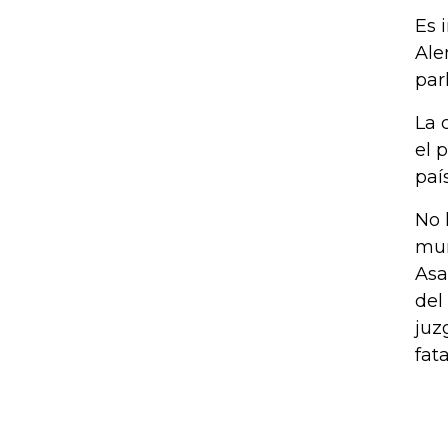
Es 
Ale
par
La 
el 
paí
No 
mun
Asa
del
juz
fata