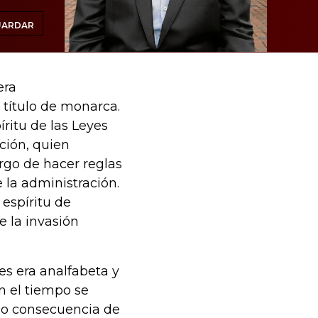
UARDAR
era
título de monarca.
ritu de las Leyes
ación, quien
argo de hacer reglas
e la administración.
espíritu de
e la invasión
s era analfabeta y
n el tiempo se
omo consecuencia de