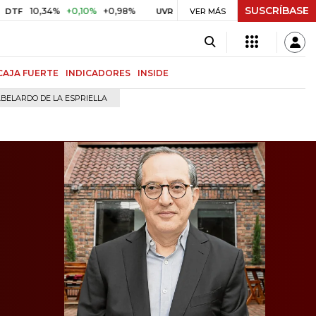
SUSCRÍBASE
,34%
+0,10%
+0,98%
$ 416,96
+$ 0,05
+0,01%
U
UVR
VER MÁS
BITCOIN
CAJA FUERTE
INDICADORES
INSIDE
BELARDO DE LA ESPRIELLA