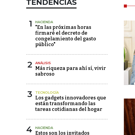
TENDENCIAS
1
HACIENDA
"En las próximas horas
firmaré el decreto de
congelamiento del gasto
público"
2
ANÁLISIS
Más riqueza para ahí sí, vivir
sabroso
3
TECNOLOGÍA
Los gadgets innovadores que
están transformando las
tareas cotidianas del hogar
4
HACIENDA
Estos son los invitados