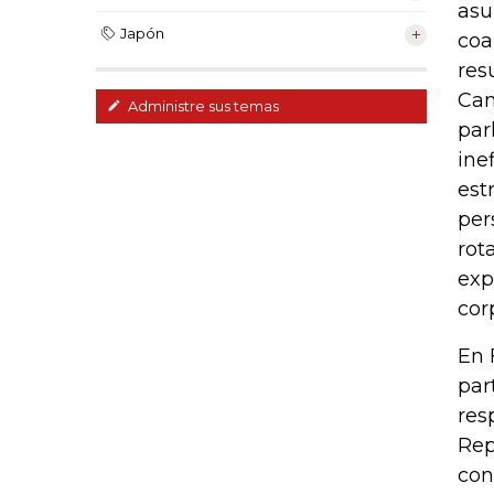
asu
Japón
coa
res
Can
Administre sus temas
par
ine
est
per
rot
exp
cor
En 
par
res
Rep
con