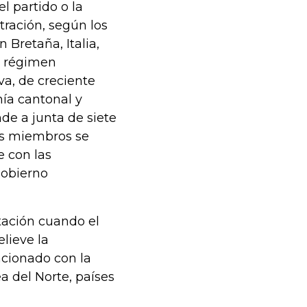
l partido o la
tración, según los
 Bretaña, Italia,
l régimen
va, de creciente
mía cantonal y
nde a junta de siete
los miembros se
e con las
gobierno
tación cuando el
elieve la
acionado con la
a del Norte, países