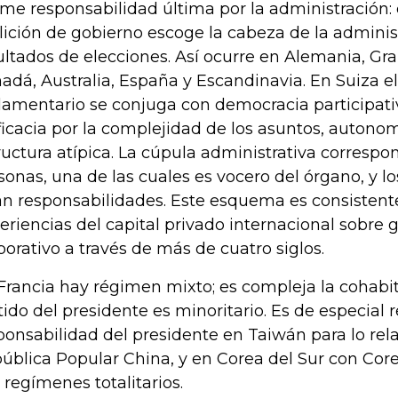
me responsabilidad última por la administración: e
lición de gobierno escoge la cabeza de la adminis
ultados de elecciones. Así ocurre en Alemania, Gran
adá, Australia, España y Escandinavia. En Suiza e
lamentario se conjuga con democracia participati
ficacia por la complejidad de los asuntos, autono
ructura atípica. La cúpula administrativa correspo
sonas, una de las cuales es vocero del órgano, y 
an responsabilidades. Este esquema es consistent
eriencias del capital privado internacional sobre 
porativo a través de más de cuatro siglos.
Francia hay régimen mixto; es compleja la cohabi
tido del presidente es minoritario. Es de especial r
ponsabilidad del presidente en Taiwán para lo rel
ública Popular China, y en Corea del Sur con Core
 regímenes totalitarios.