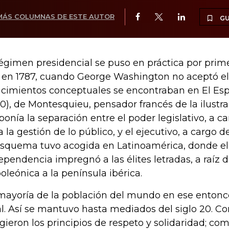
MÁS COLUMNAS DE ESTE AUTOR
G
régimen presidencial se puso en práctica por prim
 en 1787, cuando George Washington no aceptó el 
 cimientos conceptuales se encontraban en El Espí
50), de Montesquieu, pensador francés de la ilustr
ponía la separación entre el poder legislativo, a c
a la gestión de lo público, y el ejecutivo, a cargo d
esquema tuvo acogida en Latinoamérica, donde el 
ependencia impregnó a las élites letradas, a raíz d
oleónica a la península ibérica.
mayoría de la población del mundo en ese entonce
al. Así se mantuvo hasta mediados del siglo 20. Co
gieron los principios de respeto y solidaridad; c