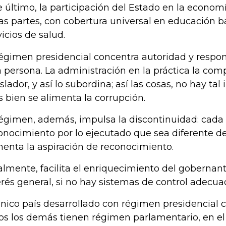
e último, la participación del Estado en la economí
as partes, con cobertura universal en educación b
vicios de salud.
régimen presidencial concentra autoridad y respo
a persona. La administración en la práctica la com
islador, y así lo subordina; así las cosas, no hay ta
 bien se alimenta la corrupción.
régimen, además, impulsa la discontinuidad: cada
onocimiento por lo ejecutado que sea diferente de
menta la aspiración de reconocimiento.
almente, facilita el enriquecimiento del gobernan
erés general, si no hay sistemas de control adecua
único país desarrollado con régimen presidencial c
os los demás tienen régimen parlamentario, en el 