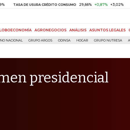
29,66%
+0,87%
+3,02%
10
SA DE USURA CRÉDITO CONSUMO
DTF
LOBOECONOMÍA
AGRONEGOCIOS
ANÁLISIS
ASUNTOS LEGALES
RNO NACIONAL
GRUPO ARGOS
ODINSA
HOGAR
GRUPO NUTRESA
A
imen presidencial