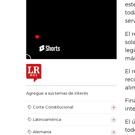
est
tod
ser
El 
sol
leg
más
El 
rec
ali
Agregue a sus temas de interés
Fin
Corte Constitucional
int
Latinoamérica
El 
tod
Alemania