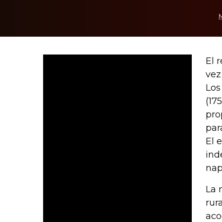
El 
vez
Los
(17
pro
par
El 
ind
nap
La 
rur
aco