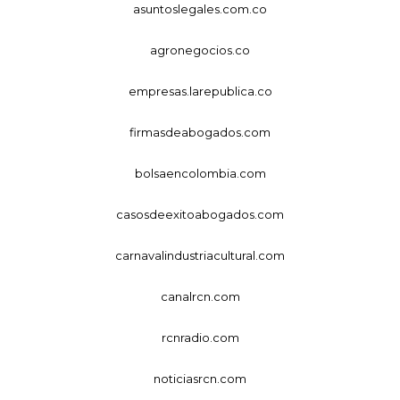
asuntoslegales.com.co
agronegocios.co
empresas.larepublica.co
firmasdeabogados.com
bolsaencolombia.com
casosdeexitoabogados.com
carnavalindustriacultural.com
canalrcn.com
rcnradio.com
noticiasrcn.com