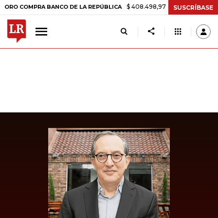
$ 408.498,97
+$ 8.753,81
+2,19%
COMPRA BANCO DE LA REPÚBLICA
SUSCRÍBASE