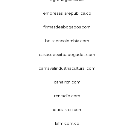
empresas.larepublica.co
firmasdeabogados.com
bolsaencolombia.com
casosdeexitoabogados.com
carnavalindustriacultural.com
canalrcn.com
rcnradio.com
noticiasrcn.com
lafm.com.co