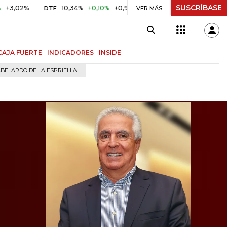
SUSCRÍBASE
10,34%
+0,10%
+0,98%
$ 416,91
+$ 0,05
+0,01%
DTF
UVR
VER MÁS
CAJA FUERTE
INDICADORES
INSIDE
BELARDO DE LA ESPRIELLA