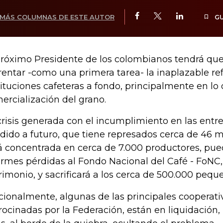
MÁS COLUMNAS DE ESTE AUTOR
G
próximo Presidente de los colombianos tendrá qu
rentar -como una primera tarea- la inaplazable re
tituciones cafeteras a fondo, principalmente en lo q
ercialización del grano.
crisis generada con el incumplimiento en las entr
dido a futuro, que tiene represados cerca de 46 mi
á concentrada en cerca de 7.000 productores, pu
rmes pérdidas al Fondo Nacional del Café - FoNC,
rimonio, y sacrificará a los cerca de 500.000 pequ
cionalmente, algunas de las principales cooperativ
rocinadas por la Federación, están en liquidación,