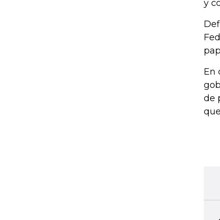
y c
Def
Fed
pap
En 
gob
de 
que