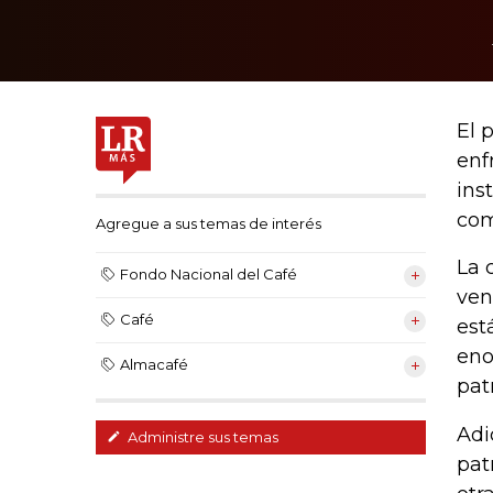
El 
enf
ins
com
Agregue a sus temas de interés
La 
Fondo Nacional del Café
ven
Café
est
eno
Almacafé
pat
Adi
Administre sus temas
pat