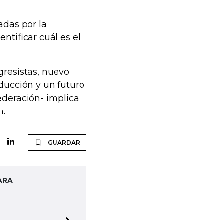
adas por la
ntificar cuál es el
gresistas, nuevo
ducción y un futuro
ederación- implica
n.
GUARDAR
ARA