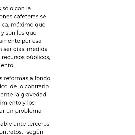
 sólo con la
ones cafeteras se
ídica, máxime que
 y son los que
ramente por esa
n ser días; medida
 recursos públicos,
mento.
as reformas a fondo,
o; de lo contrario
 ante la gravedad
imiento y los
lar un problema.
sable ante terceros
contratos, -según