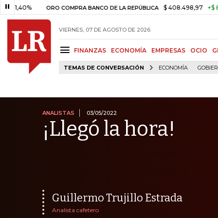
%
$ 408.498,97
+$ 8.753,81
ORO COMPRA BANCO DE LA REPÚBLICA
VIERNES, 07 DE AGOSTO DE 2026
FINANZAS
ECONOMÍA
EMPRESAS
OCIO
G
TEMAS DE CONVERSACIÓN
ECONOMÍA
GOBIE
ANALISTAS
03/05/2022
¡Llegó la hora!
Guillermo Trujillo Estrada
Analista cafetero