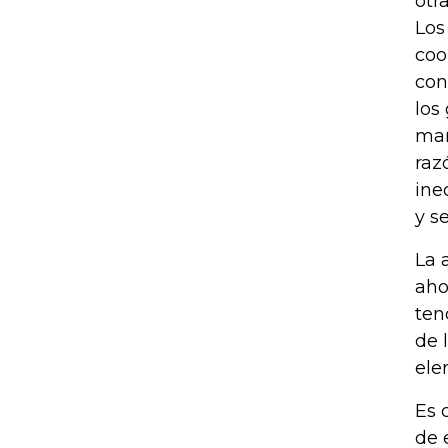
otr
Los
coo
con
los
man
raz
ine
y s
La 
aho
ten
de 
ele
Es 
de 