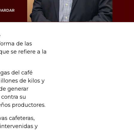
UARDAR
e
forma de las
ue se refiere a la
egas del café
llones de kilos y
ede generar
 contra su
eños productores.
as cafeteras,
 intervenidas y