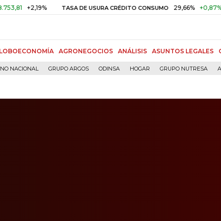
+2,19%
29,66%
+0,87%
+3,02%
TASA DE USURA CRÉDITO CONSUMO
LOBOECONOMÍA
AGRONEGOCIOS
ANÁLISIS
ASUNTOS LEGALES
RNO NACIONAL
GRUPO ARGOS
ODINSA
HOGAR
GRUPO NUTRESA
A