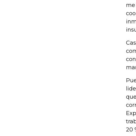
me 
coo
inm
ins
Cas
com
con
man
Pue
lid
que
cor
Exp
tra
20 