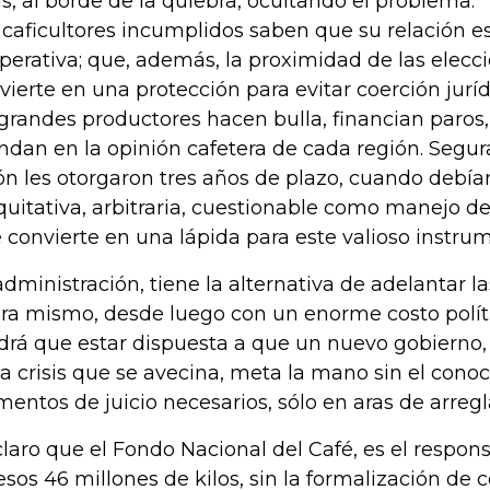
as, al borde de la quiebra, ocultando el problema.
 caficultores incumplidos saben que su relación es
perativa; que, además, la proximidad de las elecci
vierte en una protección para evitar coerción jur
 grandes productores hacen bulla, financian paros,
dan en la opinión cafetera de cada región. Segu
ón les otorgaron tres años de plazo, cuando debía
quitativa, arbitraria, cuestionable como manejo de
e convierte en una lápida para este valioso instru
administración, tiene la alternativa de adelantar l
ra mismo, desde luego con un enorme costo polític
drá que estar dispuesta a que un nuevo gobierno,
la crisis que se avecina, meta la mano sin el conoc
mentos de juicio necesarios, sólo en aras de arreg
claro que el Fondo Nacional del Café, es el respon
esos 46 millones de kilos, sin la formalización de 