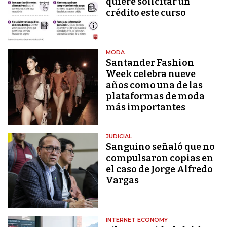
quiere solicitar un
crédito este curso
MODA
Santander Fashion
Week celebra nueve
años como una de las
plataformas de moda
más importantes
JUDICIAL
Sanguino señaló que no
compulsaron copias en
el caso de Jorge Alfredo
Vargas
INTERNET ECONOMY