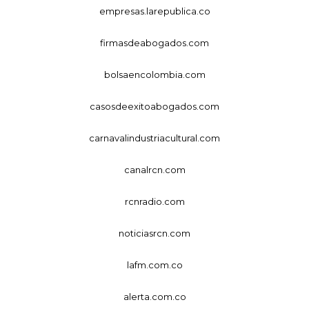
empresas.larepublica.co
firmasdeabogados.com
bolsaencolombia.com
casosdeexitoabogados.com
carnavalindustriacultural.com
canalrcn.com
rcnradio.com
noticiasrcn.com
lafm.com.co
alerta.com.co