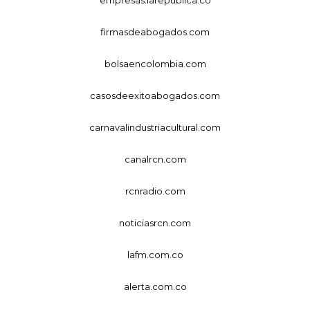
empresas.larepublica.co
firmasdeabogados.com
bolsaencolombia.com
casosdeexitoabogados.com
carnavalindustriacultural.com
canalrcn.com
rcnradio.com
noticiasrcn.com
lafm.com.co
alerta.com.co