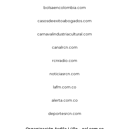
bolsaencolombia.com
casosdeexitoabogados.com
carnavalindustriacultural.com
canalrcn.com
rcnradio.com
noticiasrcn.com
lafm.com.co
alerta.com.co
deportesrcn.com
Organización Ardila Lülle - oal.com.co