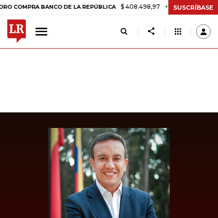
$ 408.498,97
+$ 8.753,81
+2,19%
MPRA BANCO DE LA REPÚBLICA
T
SUSCRÍBASE