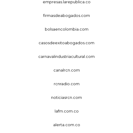
empresas.larepublica.co
firmasdeabogados.com
bolsaencolombia.com
casosdeexitoabogados.com
carnavalindustriacultural.com
canalrcn.com
rcnradio.com
noticiasrcn.com
lafm.com.co
alerta.com.co