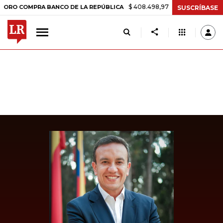
$ 408.498,97
+$ 8.753,81
+2,19%
OMPRA BANCO DE LA REPÚBLICA
SUSCRÍBASE