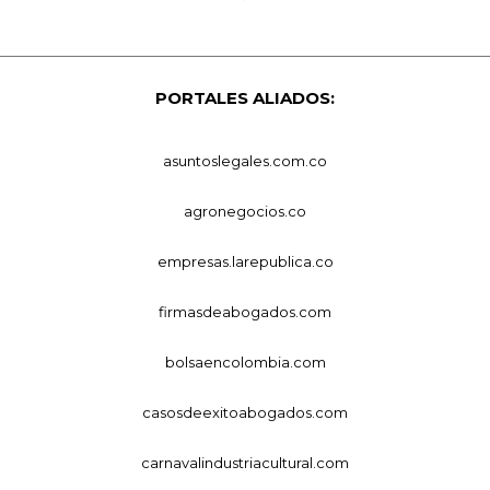
PORTALES ALIADOS:
asuntoslegales.com.co
agronegocios.co
empresas.larepublica.co
firmasdeabogados.com
bolsaencolombia.com
casosdeexitoabogados.com
carnavalindustriacultural.com