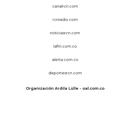
canalrcn.com
rcnradio.com
noticiasrcn.com
lafm.com.co
alerta.com.co
deportesrcn.com
Organización Ardila Lülle - oal.com.co