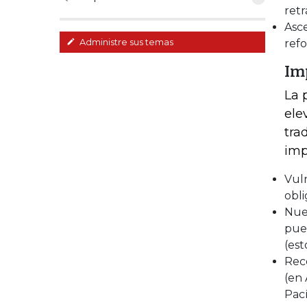
retr
Asce
Administre sus temas
refo
Im
La 
ele
tra
imp
Vuln
obli
Nue
pued
(es
Reco
(en 
Pací