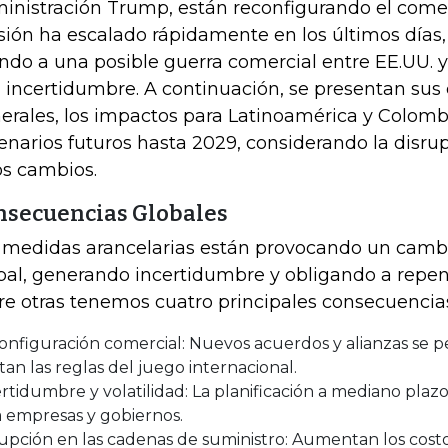
inistración Trump, están reconfigurando el comer
sión ha escalado rápidamente en los últimos días,
do a una posible guerra comercial entre EE.UU. 
a incertidumbre. A continuación, se presentan su
erales, los impactos para Latinoamérica y Colombi
enarios futuros hasta 2029, considerando la disru
os cambios.
nsecuencias Globales
 medidas arancelarias están provocando un camb
bal, generando incertidumbre y obligando a repens
re otras tenemos cuatro principales consecuencia
nfiguración comercial: Nuevos acuerdos y alianzas se pe
tan las reglas del juego internacional.
rtidumbre y volatilidad: La planificación a mediano plazo 
a empresas y gobiernos.
upción en las cadenas de suministro: Aumentan los cost