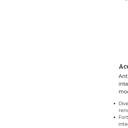
Ac
Ant
int
mod
Dive
reno
Fort
inte