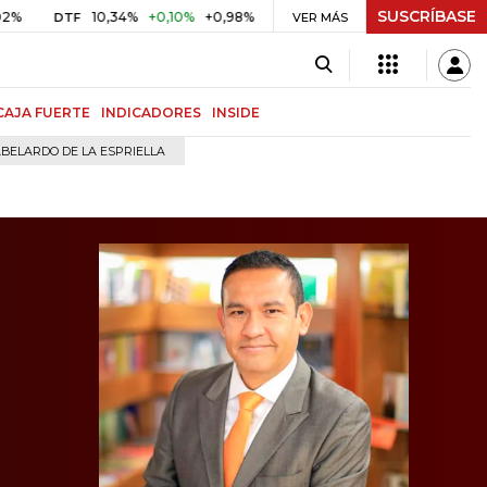
SUSCRÍBASE
10,34%
+0,10%
+0,98%
$ 416,91
+$ 0,05
+0,01%
TF
UVR
VER MÁS
BIT
CAJA FUERTE
INDICADORES
INSIDE
BELARDO DE LA ESPRIELLA