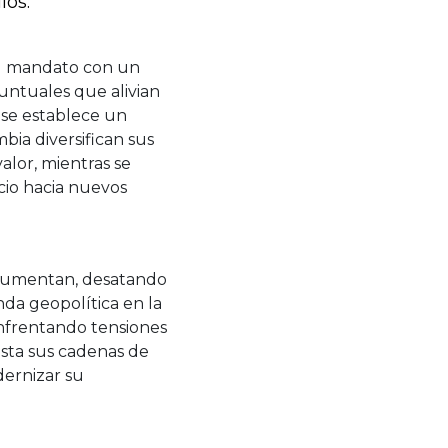
los:
su mandato con un
untuales que alivian
 se establece un
bia diversifican sus
alor, mientras se
cio hacia nuevos
as aumentan, desatando
da geopolítica en la
enfrentando tensiones
usta sus cadenas de
dernizar su