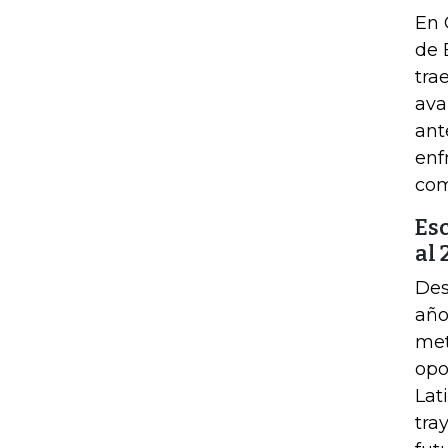
En 
de 
tra
ava
ant
enf
com
Es
al 
Des
año
met
opo
Lat
tra