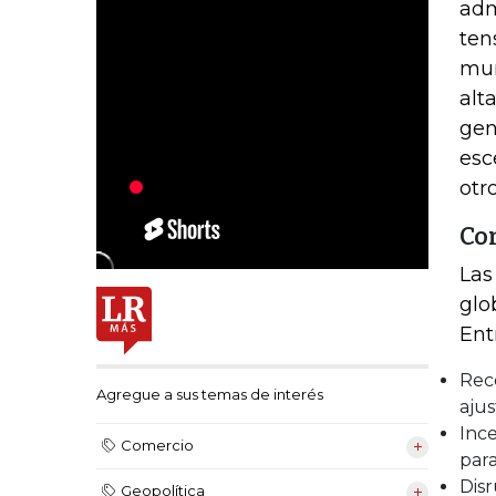
adm
ten
mun
alt
gen
esc
otr
Co
Las
glo
Ent
Reco
Agregue a sus temas de interés
ajus
Ince
Comercio
par
Disr
Geopolítica