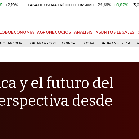
29,66%
+0,87%
+3,02%
TASA DE USURA CRÉDITO CONSUMO
D
LOBOECONOMÍA
AGRONEGOCIOS
ANÁLISIS
ASUNTOS LEGALES
RNO NACIONAL
GRUPO ARGOS
ODINSA
HOGAR
GRUPO NUTRESA
A
ica y el futuro del
erspectiva desde