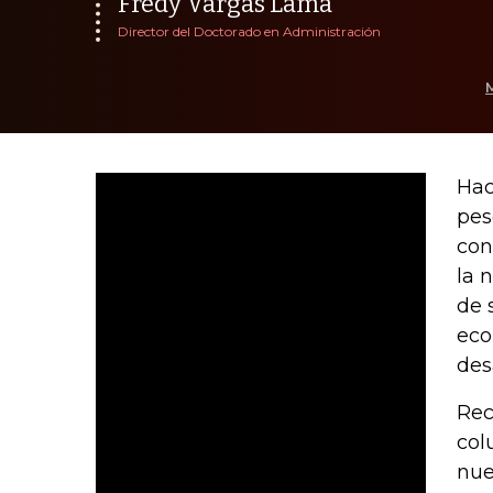
Fredy Vargas Lama
Director del Doctorado en Administración
Hac
pes
con
la 
de 
eco
des
Rec
col
nue