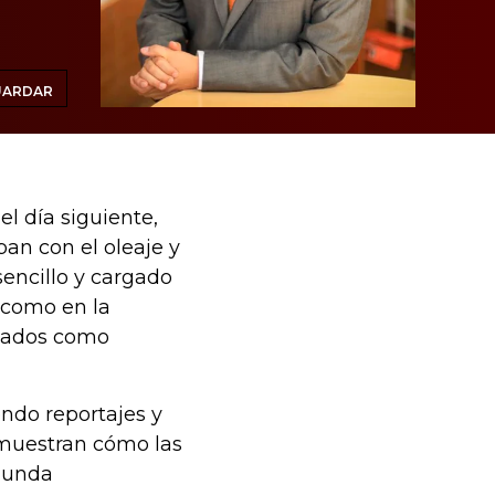
UARDAR
el día siguiente,
n con el oleaje y
sencillo y cargado
 como en la
liados como
endo reportajes y
 muestran cómo las
egunda