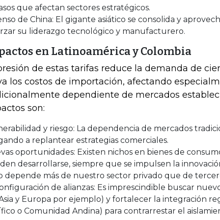
asos que afectan sectores estratégicos.
nso de China: El gigante asiático se consolida y aprovec
rzar su liderazgo tecnológico y manufacturero.
pactos en Latinoamérica y Colombia
presión de estas tarifas reduce la demanda de cie
va los costos de importación, afectando especial
dicionalmente dependiente de mercados estableci
actos son:
erabilidad y riesgo: La dependencia de mercados tradici
gando a replantear estrategias comerciales.
vas oportunidades: Existen nichos en bienes de consum
en desarrollarse, siempre que se impulsen la innovación 
to depende más de nuestro sector privado que de tercer
nfiguración de alianzas: Es imprescindible buscar nuevo
Asia y Europa por ejemplo) y fortalecer la integración reg
fico o Comunidad Andina) para contrarrestar el aislamie