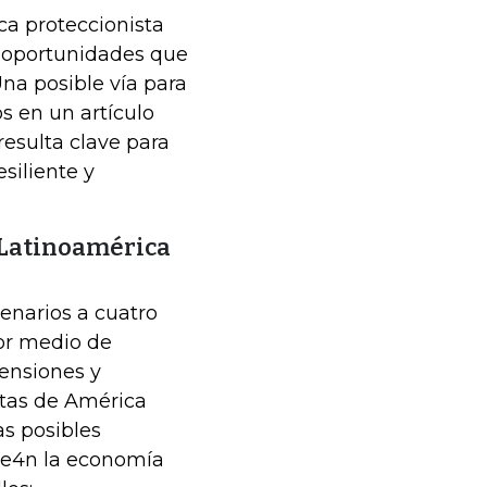
ica proteccionista
s oportunidades que
Una posible vía para
s en un artículo
resulta clave para
siliente y
 Latinoamérica
enarios a cuatro
or medio de
tensiones y
stas de América
as posibles
a e4n la economía