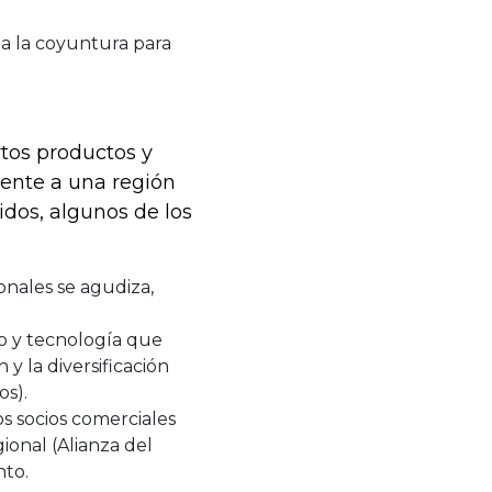
ha la coyuntura para
rtos productos y
mente a una región
dos, algunos de los
onales se agudiza,
o y tecnología que
y la diversificación
os).
s socios comerciales
ional (Alianza del
nto.