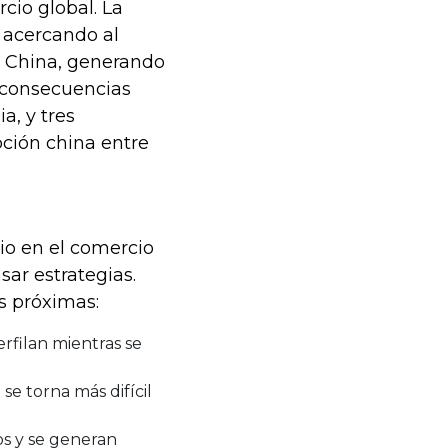
cio global. La
 acercando al
y China, generando
s consecuencias
a, y tres
pción china entre
io en el comercio
ar estrategias.
s próximas:
rfilan mientras se
se torna más difícil
os y se generan