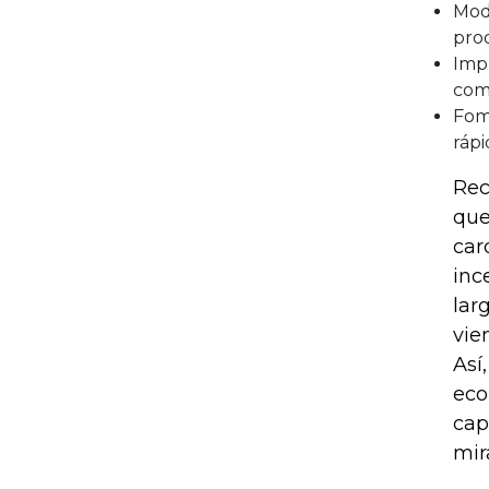
Mode
prod
Impu
comp
Fom
rápi
Rec
que
car
inc
lar
vie
Así
eco
cap
mir