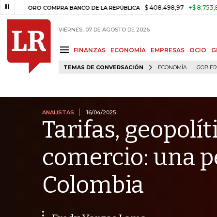
$ 408.498,97
+$ 8.753,81
+2,19%
ORO COMPRA BANCO DE LA REPÚBLICA
VIERNES, 07 DE AGOSTO DE 2026
FINANZAS
ECONOMÍA
EMPRESAS
OCIO
G
TEMAS DE CONVERSACIÓN
ECONOMÍA
GOBIE
ANALISTAS
16/04/2025
Tarifas, geopolít
comercio: una p
Colombia