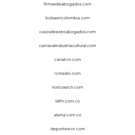
firmasdeabogados.com
bolsaencolombia.com
casosdeexitoabogados.com
carnavalindustriacultural.com
canalrcn.com
rcnradio.com
noticiasrcn.com
lafm.com.co
alerta.com.co
deportesrcn.com